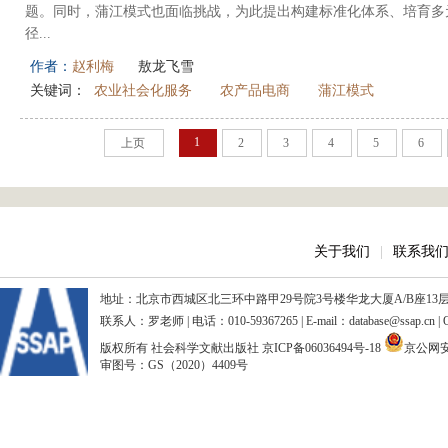
题。同时，蒲江模式也面临挑战，为此提出构建标准化体系、培育多
径...
作者：
赵利梅
敖龙飞雪
关键词：
农业社会化服务
农产品电商
蒲江模式
1
上页
2
3
4
5
6
关于我们
|
联系我
地址：北京市西城区北三环中路甲29号院3号楼华龙大厦A/B座13层、15
联系人：罗老师 | 电话：010-59367265 | E-mail：database@ssap.cn
版权所有 社会科学文献出版社
京ICP备06036494号-18
京公网安备
审图号：GS（2020）4409号