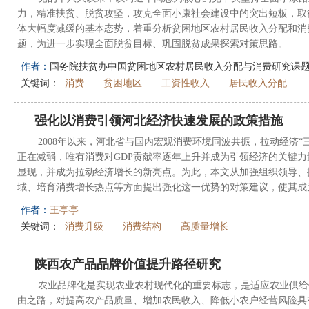
力，精准扶贫、脱贫攻坚，攻克全面小康社会建设中的突出短板，取
体大幅度减缓的基本态势，着重分析贫困地区农村居民收入分配和消
题，为进一步实现全面脱贫目标、巩固脱贫成果探索对策思路。
作者：
国务院扶贫办中国贫困地区农村居民收入分配与消费研究课
关键词：
消费
贫困地区
工资性收入
居民收入分配
强化以消费引领河北经济快速发展的政策措施
2008年以来，河北省与国内宏观消费环境同波共振，拉动经济“
正在减弱，唯有消费对GDP贡献率逐年上升并成为引领经济的关键
显现，并成为拉动经济增长的新亮点。为此，本文从加强组织领导、
域、培育消费增长热点等方面提出强化这一优势的对策建议，使其成为
作者：
王亭亭
关键词：
消费升级
消费结构
高质量增长
陕西农产品品牌价值提升路径研究
农业品牌化是实现农业农村现代化的重要标志，是适应农业供给
由之路，对提高农产品质量、增加农民收入、降低小农户经营风险具