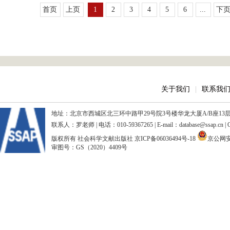
首页
上页
1
2
3
4
5
6
...
下
关于我们
|
联系我
地址：北京市西城区北三环中路甲29号院3号楼华龙大厦A/B座13层、15
联系人：罗老师 | 电话：010-59367265 | E-mail：database@ssap.cn
版权所有 社会科学文献出版社
京ICP备06036494号-18
京公网安备
审图号：GS（2020）4409号