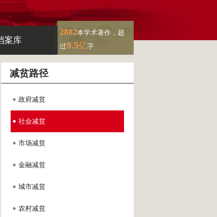
2882
本学术著作，超
档案库
9.5
亿
过
字
减贫路径
政府减贫
社会减贫
市场减贫
金融减贫
城市减贫
农村减贫