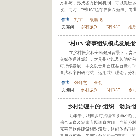
方参与，形成各方协同机制，可以促进
收。同时，“村BA”也存在资金短缺、专
作者：
刘宁
杨鹏飞
关键词：
乡村振兴
“村BA”
组
“村BA”赛事组织模式发展
在乡村振兴和全民健身背景下，贵州
交媒体迅速爆红，对贵州省以及其他省
可持续发展，本文以贵州台江县台盘村“村
查法和案例研究法，运用共生理论，分析不
作者：
张鲜杰
金钊
关键词：
乡村振兴
“村BA”
乡
乡村治理中的“组织—动员”
近年来，我国乡村治理体系虽不断完
综合调查及湖南专题调查发现，当前乡村
完善但软件建设相对滞后，组织体系“挂
参与率较低，参与平台多流于“虚置”，同