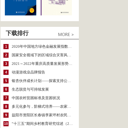
下载排行
2020年中国地方绿色金融发展指数报告
1
国家安全视域下的区域综合灾害风险防范与风险融资战略思考
2
2021～2022年重庆高质量发展形势分析与预测
3
动漫游戏业品牌报告
4
银杏伙伴成长计划——探索支持公益人才的路径
5
生态脱贫与可持续发展
6
中国农村贫困标准及贫困状况
7
多元化参与，阶梯式培养——农家女机构农村妇女参政项目介绍
8
益阳市资阳区长春镇李家坪村农民增收调研报告
9
“十三五”期间乡村教育研究综述（2015～2020）
10