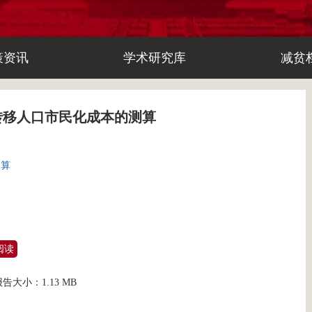
策资讯
学术研究库
减贫
转移人口市民化成本的测算
测算
阅读
报告大小：
1.13 MB