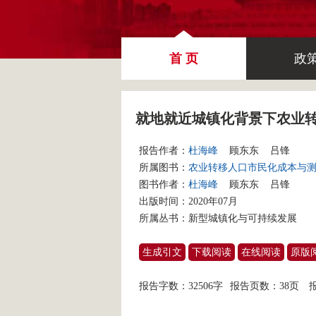
首 页
政
就地就近城镇化背景下农业
报告作者：
杜海峰
顾东东
吕锋
所属图书：
农业转移人口市民化成本与
图书作者：
杜海峰
顾东东
吕锋
出版时间：2020年07月
所属丛书：
新型城镇化与可持续发展
生成引文
下载阅读
在线阅读
原版
报告字数：32506字
报告页数：38页