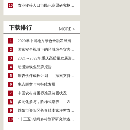
农业转移人口市民化意愿研究框架与研究策略
10
下载排行
2020年中国地方绿色金融发展指数报告
1
国家安全视域下的区域综合灾害风险防范与风险融资战略思考
2
2021～2022年重庆高质量发展形势分析与预测
3
动漫游戏业品牌报告
4
银杏伙伴成长计划——探索支持公益人才的路径
5
生态脱贫与可持续发展
6
中国农村贫困标准及贫困状况
7
多元化参与，阶梯式培养——农家女机构农村妇女参政项目介绍
8
益阳市资阳区长春镇李家坪村农民增收调研报告
9
“十三五”期间乡村教育研究综述（2015～2020）
10