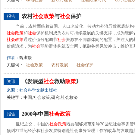
农村
社会
政策
与
社会
保护
报告
当前，农村面临着贫困、人口老龄化、劳动力外流导致家庭结构
社会
政策
和
社会
保护机制成为农村可持续发展的关键支撑，成为缓解
社会
政策
通过价值分配调节
社会
资源在不同群体间的配置，关注人的
价值追求，为
社会
弱势群体构筑安全网，抵御各类风险冲击，维护其基
作者：
魏淑媛
关键词：
社会政策
农村发展
社会保护
《发展型
社会
救助
政策
》
资讯
来源：社会科学文献出版社
关键字：中国;社会政策;研究;社会救济
2000年中国
社会
政策
报告
世纪之交，中国的
社会
政策
既要能够规范引导20世纪社会事务
预测21世纪经济和社会发展特别是社会事务管理工作的改革与发展趋势