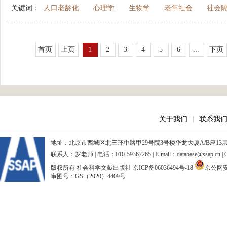
关键词：
人口老龄化
心理学
生物学
老年社会
社会
首页
上页
1
2
3
4
5
6
...
下页
关于我们
|
联系我
地址：北京市西城区北三环中路甲29号院3号楼华龙大厦A/B座13层、15
联系人：罗老师 | 电话：010-59367265 | E-mail：database@ssap.cn
版权所有 社会科学文献出版社
京ICP备06036494号-18
京公网安备
审图号：GS（2020）4409号