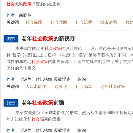
社会
救助
政策
演变的内在逻辑。
作者：
慈勤英
关键词：
社会保障
社会救助
社会治理
城市贫困
救
老年
社会
政策
的新视野
图书
本书倡导的老年
社会
政策
的设计理论——设计理论是任何发展策
种“哲学”的基础之上，它和一再提到的“模型”策略有着本质的不同
域性的和本地
社会
政策
的相关资源，不论当前规章制度中，关于支持
怎样的具体定义。
作者：
〔波兰〕兹比格纽·渥兹涅克
陈昫
关键词：
人口老龄化
边缘化
社会隔离
老年社会政策
老年
社会
政策
前瞻
报告
本章首先介绍了全球老龄化的形式，然后从生物学和医学视角对
年人边缘化和
社会
隔离的因素。
作者：
〔波兰〕兹比格纽·渥兹涅克
陈昫