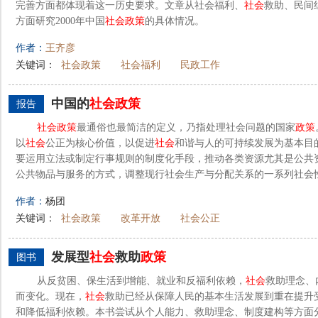
完善方面都体现着这一历史要求。文章从社会福利、
社会
救助、民间
方面研究2000年中国
社会
政策
的具体情况。
作者：
王齐彦
关键词：
社会政策
社会福利
民政工作
中国的
社会
政策
报告
社会
政策
最通俗也最简洁的定义，乃指处理社会问题的国家
政策
以
社会
公正为核心价值，以促进
社会
和谐与人的可持续发展为基本目
要运用立法或制定行事规则的制度化手段，推动各类资源尤其是公共
公共物品与服务的方式，调整现行社会生产与分配关系的一系列社会
作者：
杨团
关键词：
社会政策
改革开放
社会公正
发展型
社会
救助
政策
图书
从反贫困、保生活到增能、就业和反福利依赖，
社会
救助理念、
而变化。现在，
社会
救助已经从保障人民的基本生活发展到重在提升
和降低福利依赖。本书尝试从个人能力、救助理念、制度建构等方面