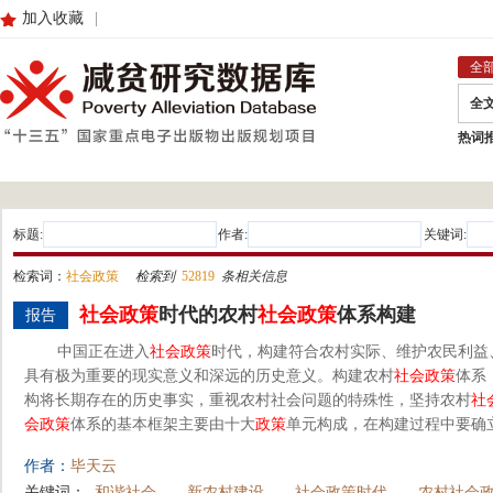
加入收藏
|
全
全
热词
标题:
作者:
关键词:
检索词：
社会政策
检索到
52819
条相关信息
社会
政策
时代的农村
社会
政策
体系构建
报告
中国正在进入
社会
政策
时代，构建符合农村实际、维护农民利益
具有极为重要的现实意义和深远的历史意义。构建农村
社会
政策
体系
构将长期存在的历史事实，重视农村社会问题的特殊性，坚持农村
社
会
政策
体系的基本框架主要由十大
政策
单元构成，在构建过程中要确立“
作者：
毕天云
关键词：
和谐社会
新农村建设
社会政策时代
农村社会