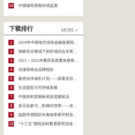
中国城市营商环境监测
10
下载排行
2020年中国地方绿色金融发展指数报告
1
国家安全视域下的区域综合灾害风险防范与风险融资战略思考
2
2021～2022年重庆高质量发展形势分析与预测
3
动漫游戏业品牌报告
4
银杏伙伴成长计划——探索支持公益人才的路径
5
生态脱贫与可持续发展
6
中国农村贫困标准及贫困状况
7
多元化参与，阶梯式培养——农家女机构农村妇女参政项目介绍
8
益阳市资阳区长春镇李家坪村农民增收调研报告
9
“十三五”期间乡村教育研究综述（2015～2020）
10