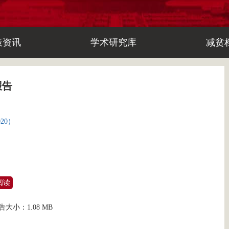
策资讯
学术研究库
减贫
报告
20）
阅读
告大小：
1.08 MB