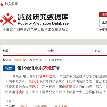
加入收藏
|
全
全
热词
标题:
作者:
关键词:
检索词：
营商环境
检索到
37152
条相关信息
贵州物流水电
环境
研究
报告
众所周知，良好的
营
商
环境
是一个国家或地区经济软实力的重要
力的重要方面。
营
商
环境
通常包括影响企业活动的法律要素、政治要
济要素又包含物流
环境
、用水环境、用电
环境
等方面的内容。那么，
流水电
环境
如何？发生了哪些变化？对企业发展产生了怎样的影响？
作者：
关键词：
贵州
营商环境
物流水电