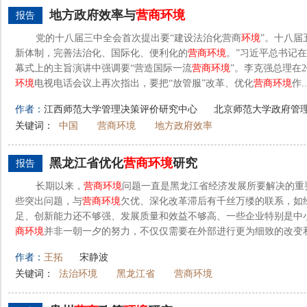
地方政府效率与
营
商
环境
报告
党的十八届三中全会首次提出要“建设法治化营商
环境
”。十八届
新体制，完善法治化、国际化、便利化的
营
商
环境
。”习近平总书记在
幕式上的主旨演讲中强调要“营造国际一流
营
商
环境
”。李克强总理在2
环境
电视电话会议上再次指出，要把“放管服”改革、优化
营
商
环境
作..
作者：
江西师范大学管理决策评价研究中心
北京师范大学政府管
关键词：
中国
营商环境
地方政府效率
黑龙江省优化
营
商
环境
研究
报告
长期以来，
营
商
环境
问题一直是黑龙江省经济发展所要解决的重
些突出问题，与
营
商
环境
欠优、深化改革滞后有千丝万缕的联系，如
足、创新能力还不够强、发展质量和效益不够高、一些企业特别是中
商
环境
并非一朝一夕的努力，不仅仅需要在外部进行更为细致的改变和
作者：
王拓
宋静波
关键词：
法治环境
黑龙江省
营商环境