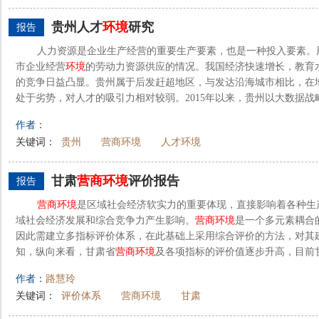
贵州人才
环境
研究
报告
人力资源是企业生产经营的重要生产要素，也是一种投入要素。
市企业经营
环境
的劳动力资源供应的情况。我国经济快速增长，教育
的竞争日益凸显。贵州属于后发赶超地区，与发达沿海城市相比，在
处于劣势，对人才的吸引力相对较弱。2015年以来，贵州以大数据战略
作者：
关键词：
贵州
营商环境
人才环境
甘肃
营
商
环境
评价报告
报告
营
商
环境
是区域社会经济软实力的重要体现，直接影响着各种生
域社会经济发展和综合竞争力产生影响。
营
商
环境
是一个多元素耦合
因此需建立多指标评价体系，在此基础上采用综合评价的方法，对其
知，纵向来看，甘肃省
营
商
环境
及各项指标的评价值逐步升高，目前
作者：
路慧玲
关键词：
评价体系
营商环境
甘肃