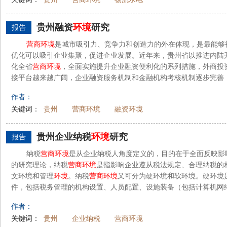
贵州融资
环境
研究
报告
营
商
环境
是城市吸引力、竞争力和创造力的外在体现，是最能够
优化可以吸引企业集聚，促进企业发展。近年来，贵州省以推进内陆
化全省
营
商
环境
，全面实施提升企业融资便利化的系列措施，外商投
接平台越来越广阔，企业融资服务机制和金融机构考核机制逐步完善，
作者：
关键词：
贵州
营商环境
融资环境
贵州企业纳税
环境
研究
报告
纳税
营
商
环境
是从企业纳税人角度定义的，目的在于全面反映影
的研究理论，纳税
营
商
环境
是指影响企业遵从税法规定、合理纳税的
文环境和管理
环境
。纳税
营
商
环境
又可分为硬环境和软环境。硬环境
件，包括税务管理的机构设置、人员配置、设施装备（包括计算机网络
作者：
关键词：
贵州
企业纳税
营商环境