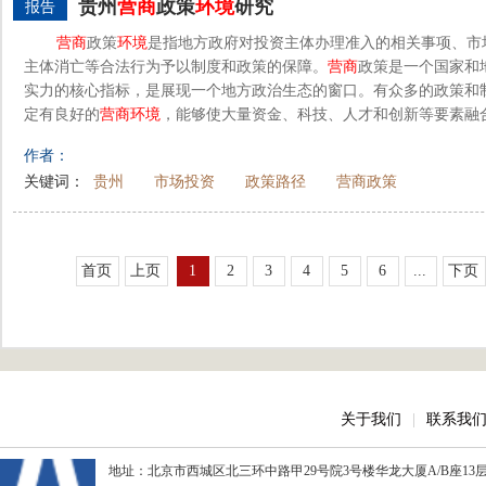
贵州
营
商
政策
环境
研究
报告
营
商
政策
环境
是指地方政府对投资主体办理准入的相关事项、市
主体消亡等合法行为予以制度和政策的保障。
营
商
政策是一个国家和
实力的核心指标，是展现一个地方政治生态的窗口。有众多的政策和
定有良好的
营
商
环境
，能够使大量资金、科技、人才和创新等要素融合
作者：
关键词：
贵州
市场投资
政策路径
营商政策
首页
上页
1
2
3
4
5
6
...
下页
关于我们
|
联系我
地址：北京市西城区北三环中路甲29号院3号楼华龙大厦A/B座13层、15