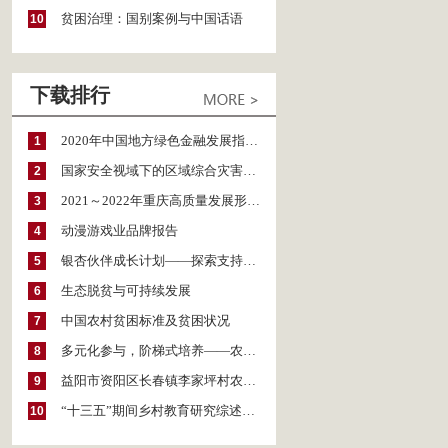
贫困治理：国别案例与中国话语
10
下载排行
2020年中国地方绿色金融发展指数报告
1
国家安全视域下的区域综合灾害风险防范与风险融资战略思考
2
2021～2022年重庆高质量发展形势分析与预测
3
动漫游戏业品牌报告
4
银杏伙伴成长计划——探索支持公益人才的路径
5
生态脱贫与可持续发展
6
中国农村贫困标准及贫困状况
7
多元化参与，阶梯式培养——农家女机构农村妇女参政项目介绍
8
益阳市资阳区长春镇李家坪村农民增收调研报告
9
“十三五”期间乡村教育研究综述（2015～2020）
10