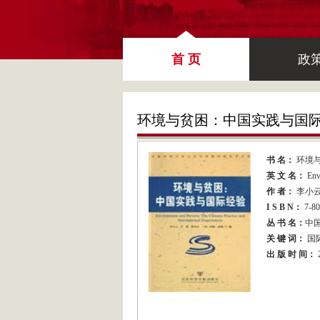
首 页
政
环境与贫困：中国实践与国
书 名：
环境
英 文 名：
Env
作 者：
李小
I S B N：
7-8
丛 书 名：
中
关 键 词：
国
出 版 时 间：