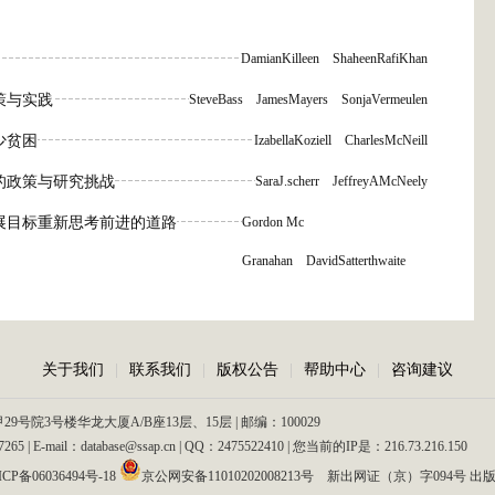
DamianKilleen
ShaheenRafiKhan
策与实践
SteveBass
JamesMayers
SonjaVermeulen
少贫困
IzabellaKoziell
CharlesMcNeill
的政策与研究挑战
SaraJ.scherr
JeffreyAMcNeely
展目标重新思考前进的道路
Gordon Mc
Granahan
DavidSatterthwaite
关于我们
|
联系我们
|
版权公告
|
帮助中心
|
咨询建议
院3号楼华龙大厦A/B座13层、15层 | 邮编：100029
| E-mail：database@ssap.cn | QQ：2475522410 | 您当前的IP是：
216.73.216.150
CP备06036494号-18
京公网安备11010202008213号
新出网证（京）字094号
出版