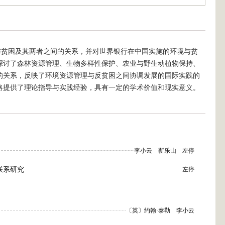
与贫困及其两者之间的关系，并对世界银行在中国实施的环境与贫
探讨了森林资源管理、生物多样性保护、农业与野生动植物保持、
的关系，反映了环境资源管理与反贫困之间协调发展的国际实践的
略提供了理论指导与实践经验，具有一定的学术价值和现实意义。
李小云
靳乐山
左停
联系研究
左停
〔英〕约翰·泰勒
李小云