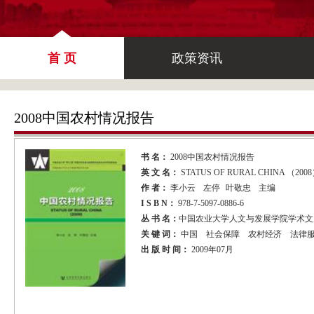
首 页
政策资讯
2008中国农村情况报告
书 名：
2008中国农村情况报告
英 文 名：
STATUS OF RURAL CHINA （200
作 者：
李小云
左停
叶敬忠
主编
I S B N：
978-7-5097-0886-6
丛 书 名：
中国农业大学人文与发展学院学术文
关 键 词：
中国
社会保障
农村经济
法律
出 版 时 间：
2009年07月