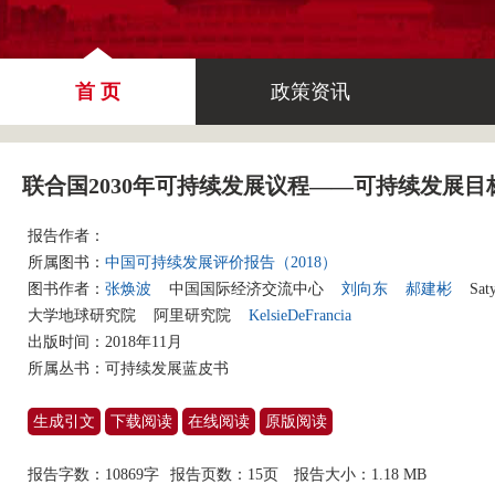
首 页
政策资讯
联合国2030年可持续发展议程——可持续发展
报告作者：
所属图书：
中国可持续发展评价报告（2018）
图书作者：
张焕波
中国国际经济交流中心
刘向东
郝建彬
Sat
大学地球研究院
阿里研究院
KelsieDeFrancia
出版时间：2018年11月
所属丛书：
可持续发展蓝皮书
生成引文
下载阅读
在线阅读
原版阅读
报告字数：10869字
报告页数：15页
报告大小：
1.18 MB