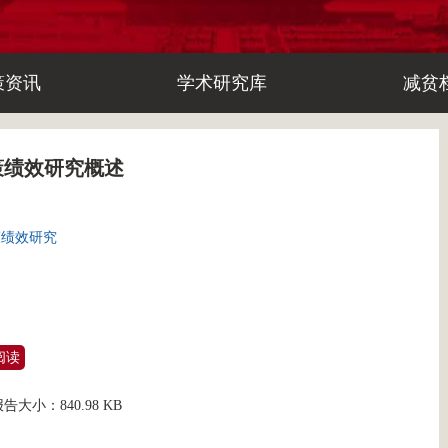
策资讯
学术研究库
减贫
策绩效研究概述
策绩效研究
阅读
报告大小：
840.98 KB