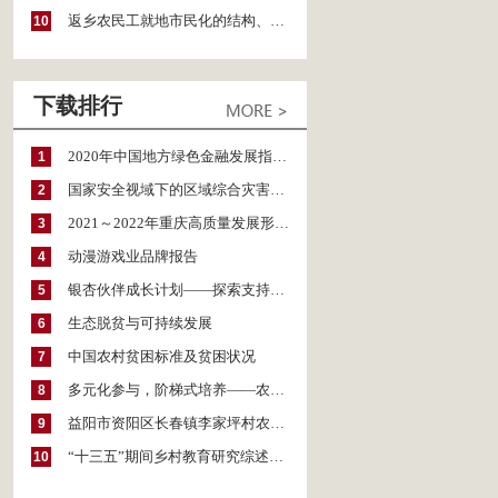
返乡农民工就地市民化的结构、现状及其代际分化——基于湖南、安徽与贵州三省的实证调查
10
下载排行
2020年中国地方绿色金融发展指数报告
1
国家安全视域下的区域综合灾害风险防范与风险融资战略思考
2
2021～2022年重庆高质量发展形势分析与预测
3
动漫游戏业品牌报告
4
银杏伙伴成长计划——探索支持公益人才的路径
5
生态脱贫与可持续发展
6
中国农村贫困标准及贫困状况
7
多元化参与，阶梯式培养——农家女机构农村妇女参政项目介绍
8
益阳市资阳区长春镇李家坪村农民增收调研报告
9
“十三五”期间乡村教育研究综述（2015～2020）
10