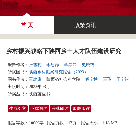
首 页
政策资讯
乡村振兴战略下陕西乡土人才队伍建设研究
报告作者：
张雪梅
李思静
李晶晶
史晓筠
所属图书：
陕西乡村振兴研究报告（2023）
图书作者：
王建康
陕西省社会科学院
程宁博
王飞
于宁锴
出版时间：2023年03月
所属丛书：
陕西蓝皮书
生成引文
下载阅读
在线阅读
原版阅读
报告字数：10069字
报告页数：13页
报告大小：
1.18 MB