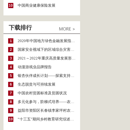
中国商业健康保险发展
10
下载排行
2020年中国地方绿色金融发展指数报告
1
国家安全视域下的区域综合灾害风险防范与风险融资战略思考
2
2021～2022年重庆高质量发展形势分析与预测
3
动漫游戏业品牌报告
4
银杏伙伴成长计划——探索支持公益人才的路径
5
生态脱贫与可持续发展
6
中国农村贫困标准及贫困状况
7
多元化参与，阶梯式培养——农家女机构农村妇女参政项目介绍
8
益阳市资阳区长春镇李家坪村农民增收调研报告
9
“十三五”期间乡村教育研究综述（2015～2020）
10