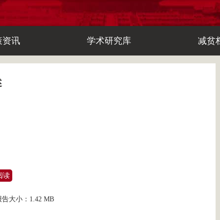
策资讯
学术研究库
减贫
述
阅读
报告大小：
1.42 MB