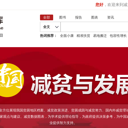
您好
，欢迎来到减
全部
图书
报告
图表
资讯
全文
热词推荐：
全面小康
精准扶贫
易地搬迁
包容性增长
D全方位展现我国贫困地区档案、减贫政策演进、贫困成因与减贫努力、国内外减贫理
家观点与建议、减贫数据图表，为学术提供理论指导，为政府提供决策参考，为中国
业提供智力支持。