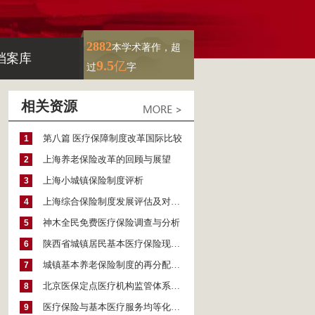
2882
本学术著作，超
档案库
9.5
亿
过
字
相关资源
第八篇 医疗保障制度改革国际比较
1
上海养老保险改革的回顾与展望
2
上海小城镇保险制度评析
3
上海综合保险制度发展评估及对策研究
4
神木全民免费医疗保险调查与分析
5
陕西省城镇居民基本医疗保险现状调查报告
6
城镇基本养老保险制度的再分配效应
7
北京医保定点医疗机构监管体系研究
8
医疗保险与基本医疗服务均等化——北京率先在全国实现医疗保险制度全覆盖
9