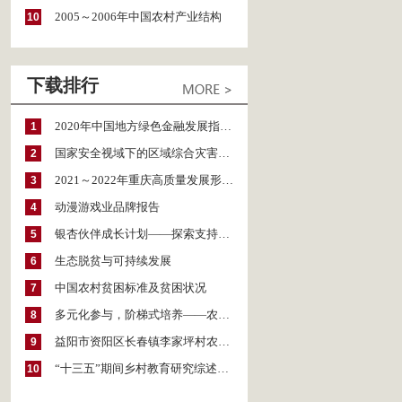
2005～2006年中国农村产业结构
10
下载排行
2020年中国地方绿色金融发展指数报告
1
国家安全视域下的区域综合灾害风险防范与风险融资战略思考
2
2021～2022年重庆高质量发展形势分析与预测
3
动漫游戏业品牌报告
4
银杏伙伴成长计划——探索支持公益人才的路径
5
生态脱贫与可持续发展
6
中国农村贫困标准及贫困状况
7
多元化参与，阶梯式培养——农家女机构农村妇女参政项目介绍
8
益阳市资阳区长春镇李家坪村农民增收调研报告
9
“十三五”期间乡村教育研究综述（2015～2020）
10