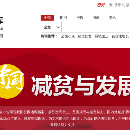
您好
，欢迎来到减
全部
图书
报告
图表
资讯
全文
热词推荐：
全面小康
精准扶贫
易地搬迁
包容性增长
D全方位展现我国贫困地区档案、减贫政策演进、贫困成因与减贫努力、国内外减贫理
家观点与建议、减贫数据图表，为学术提供理论指导，为政府提供决策参考，为中国
业提供智力支持。