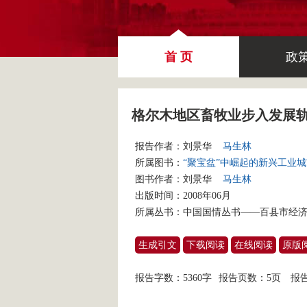
首 页
政
格尔木地区畜牧业步入发展
报告作者：
刘景华
马生林
所属图书：
“聚宝盆”中崛起的新兴工业
图书作者：
刘景华
马生林
出版时间：2008年06月
所属丛书：
中国国情丛书——百县市经济
生成引文
下载阅读
在线阅读
原版
报告字数：5360字
报告页数：5页
报