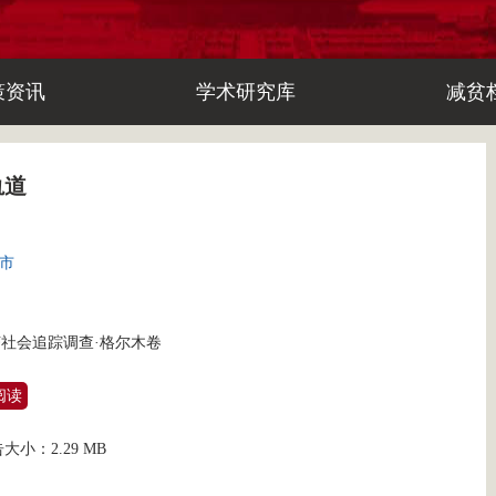
策资讯
学术研究库
减贫
轨道
城市
社会追踪调查·格尔木卷
阅读
告大小：
2.29 MB