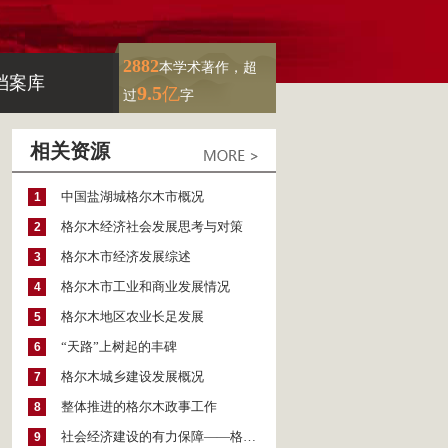
2882
本学术著作，超
档案库
9.5
亿
过
字
相关资源
中国盐湖城格尔木市概况
1
格尔木经济社会发展思考与对策
2
格尔木市经济发展综述
3
格尔木市工业和商业发展情况
4
格尔木地区农业长足发展
5
“天路”上树起的丰碑
6
格尔木城乡建设发展概况
7
整体推进的格尔木政事工作
8
社会经济建设的有力保障——格尔木政法工作
9