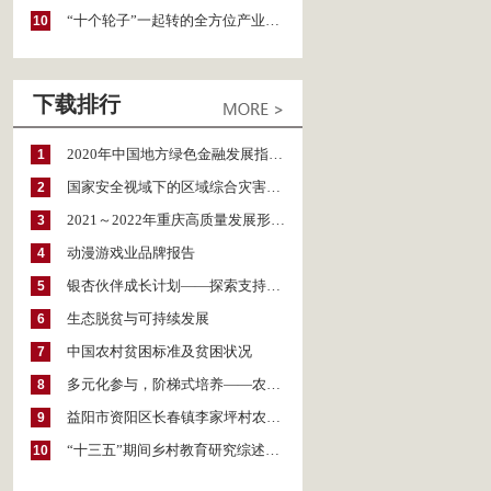
“十个轮子”一起转的全方位产业链——格尔木农垦（集团）有限公司
10
下载排行
2020年中国地方绿色金融发展指数报告
1
国家安全视域下的区域综合灾害风险防范与风险融资战略思考
2
2021～2022年重庆高质量发展形势分析与预测
3
动漫游戏业品牌报告
4
银杏伙伴成长计划——探索支持公益人才的路径
5
生态脱贫与可持续发展
6
中国农村贫困标准及贫困状况
7
多元化参与，阶梯式培养——农家女机构农村妇女参政项目介绍
8
益阳市资阳区长春镇李家坪村农民增收调研报告
9
“十三五”期间乡村教育研究综述（2015～2020）
10