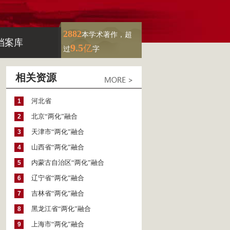
2882
本学术著作，超
档案库
9.5
亿
过
字
相关资源
河北省
1
北京“两化”融合
2
天津市“两化”融合
3
山西省“两化”融合
4
内蒙古自治区“两化”融合
5
辽宁省“两化”融合
6
吉林省“两化”融合
7
黑龙江省“两化”融合
8
上海市“两化”融合
9