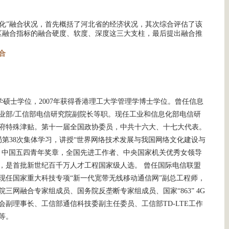
化”融合状况，首先概括了河北省的经济状况，其次综合评估了该
区融合指标的融合硬度、软度、深度这三大支柱，最后提出融合推
合
大学硕士学位，2007年获得香港理工大学管理学博士学位。曾任信息
业部/工信部电信研究院副院长等职。现任工业和信息化部电信研
府特殊津贴。第十一届全国政协委员，中共十六大、十七大代表。
治局第38次集体学习，讲授“世界网络技术发展与我国网络文化建设与
、中国五四青年奖章，全国先进工作者、中央国家机关优秀女领导
，是首批新世纪百千万人才工程国家级人选。 曾任国际电信联盟
席。现任国家重大科技专项“新一代宽带无线移动通信网”副总工程师，
三网融合专家组成员、国务院反垄断专家组成员、国家“863” 4G
副理事长、工信部通信科技委副主任委员、工信部TD-LTE工作
等。