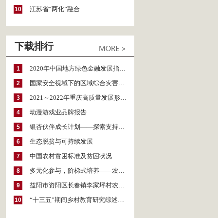
江苏省“两化”融合
10
下载排行
2020年中国地方绿色金融发展指数报告
1
国家安全视域下的区域综合灾害风险防范与风险融资战略思考
2
2021～2022年重庆高质量发展形势分析与预测
3
动漫游戏业品牌报告
4
银杏伙伴成长计划——探索支持公益人才的路径
5
生态脱贫与可持续发展
6
中国农村贫困标准及贫困状况
7
多元化参与，阶梯式培养——农家女机构农村妇女参政项目介绍
8
益阳市资阳区长春镇李家坪村农民增收调研报告
9
“十三五”期间乡村教育研究综述（2015～2020）
10