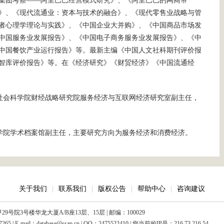
集团考察——阿里巴巴经营模式研究》、《阿里巴巴的网商帝
》、《现代流通业：资本与技术的融合》、《现代零售业战略与管
者心理学理论与实践》、《中国企业大并购》、《中国商品市场发
中国服务业发展报告》、《中国电子商务服务业发展报告》、《中
中国餐饮产业运行报告》等。最新主编《中国人文社科期刊评价报
智库评价报告》等。在《经济研究》《财贸经济》《中国流通经
社会科学院财经战略研究院服务经济与互联网经济研究室副主任，
学院学术档案馆副主任，主要研究方向为服务经济和消费经济。
关于我们
|
联系我们
|
版权公告
|
帮助中心
|
咨询建议
院3号楼华龙大厦A/B座13层、15层 | 邮编：100029
| E-mail：database@ssap.cn | QQ：2475522410 | 您当前的IP是：
216.73.216.54