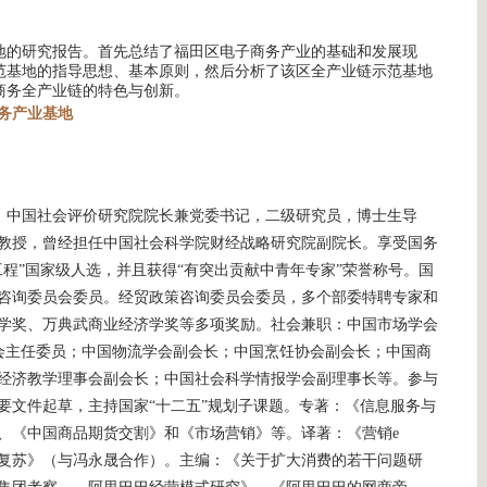
地的研究报告。首先总结了福田区电子商务产业的基础和发展现
范基地的指导思想、基本原则，然后分析了该区全产业链示范基地
商务全产业链的特色与创新。
务产业基地
，中国社会评价研究院院长兼党委书记，二级研究员，博士生导
教授，曾经担任中国社会科学院财经战略研究院副院长。享受国务
程”国家级人选，并且获得“有突出贡献中青年专家”荣誉称号。国
咨询委员会委员。经贸政策咨询委员会委员，多个部委特聘专家和
学奖、万典武商业经济学奖等多项奖励。社会兼职：中国市场学会
委会主任委员；中国物流学会副会长；中国烹饪协会副会长；中国商
经济教学理事会副会长；中国社会科学情报学会副理事长等。参与
要文件起草，主持国家“十二五”规划子课题。专著：《信息服务与
、《中国商品期货交割》和《市场营销》等。译著：《营销e
复苏》（与冯永晟合作）。主编：《关于扩大消费的若干问题研