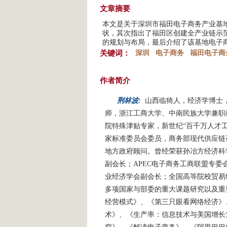
文章摘要
本文是关于深圳市福田电子商务产业基
状，其次指出了福田区创建全产业链示
的规划与布局，最后介绍了该基地电子
关键词：
深圳
电子商务
福田电子商
作者简介
荆林波:
山西临猗人，经济学博士
师，浙江工商大学、中南民族大学兼职
院特殊津贴专家，新世纪“百千万人才工
家标准委员会委员，商务部现代供应链
地方政府顾问。曾经荣获孙冶方经济科
副会长；APEC电子商务工商联盟专
业经济学会副会长；全国高等院校贸易
多项国家与部委的重大课题研究以及重
经营模式》、《第三只眼看网络经济》
术》、《生产率：信息技术与美国增长