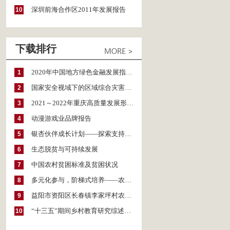
深圳前海合作区2011年发展报告
10
下载排行
2020年中国地方绿色金融发展指数报告
1
国家安全视域下的区域综合灾害风险防范与风险融资战略思考
2
2021～2022年重庆高质量发展形势分析与预测
3
动漫游戏业品牌报告
4
银杏伙伴成长计划——探索支持公益人才的路径
5
生态脱贫与可持续发展
6
中国农村贫困标准及贫困状况
7
多元化参与，阶梯式培养——农家女机构农村妇女参政项目介绍
8
益阳市资阳区长春镇李家坪村农民增收调研报告
9
“十三五”期间乡村教育研究综述（2015～2020）
10