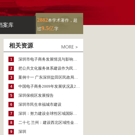
2882
本学术著作，超
档案库
9.5
亿
过
字
相关资源
深圳市电子商务发展情况与影响力评价
1
把公共文化服务体系建设作为民生大事抓紧抓好——深圳公共文化服务体系建设的实践与思考
2
案例十一 广东深圳盐田区民政局：社区治理体制改革
3
中国电子商务2009年发展状况及2010年关注热点
4
深圳保税区发展报告
5
深圳市民生幸福城市建设
6
深圳：努力建设全球性区域国际金融中心
7
二十七 兰州：建设西北区域性金融中心
8
深圳
9