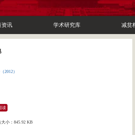
策资讯
学术研究库
减贫
地
2012）
阅读
告大小：
845.92 KB