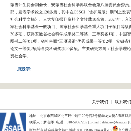
徽省计生协会副会长、安徽省社会科学界联合会第八届委员会委员。
部，发表学术论文120多篇，其中在CSSCI（含扩展版）期刊上发
社会科学文摘》、人大复印报刊资料全文转载10余篇。2024年，入
家社会科学基金一般项目、国家社会科学基金重大项目子项目等纵
30多项，获得安徽省社会科学成果奖二等奖、三等奖各1项，中国
图书二等奖1项，省社科联“三项课题”优秀成果一等奖2项，安徽
论文一等奖2项等各类科研奖项20多项。主要研究方向：社会学理
费社会学。
武政宇:
关于我们
|
联系我
地址：北京市西城区北三环中路甲29号院3号楼华龙大厦A/B座13层、15
联系人：罗老师 | 电话：010-59367265 | E-mail：database@ssap.cn
版权所有 社会科学文献出版社
京ICP备06036494号-18
京公网安备