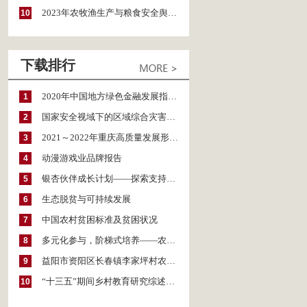
2023年农牧渔生产与粮食安全舆情报告
10
下载排行
2020年中国地方绿色金融发展指数报告
1
国家安全视域下的区域综合灾害风险防范与风险融资战略思考
2
2021～2022年重庆高质量发展形势分析与预测
3
动漫游戏业品牌报告
4
银杏伙伴成长计划——探索支持公益人才的路径
5
生态脱贫与可持续发展
6
中国农村贫困标准及贫困状况
7
多元化参与，阶梯式培养——农家女机构农村妇女参政项目介绍
8
益阳市资阳区长春镇李家坪村农民增收调研报告
9
“十三五”期间乡村教育研究综述（2015～2020）
10