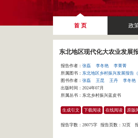
首 页
政
东北地区现代化大农业发展
报告作者：
张磊
李冬艳
李菁菁
所属图书：
东北地区乡村振兴发展报告（2
图书作者：
张磊
王昆
王丹
李冬艳
出版时间：2024年07月
所属丛书：
东北乡村振兴蓝皮书
生成引文
下载阅读
在线阅读
原版
报告字数：28075字
报告页数：32页