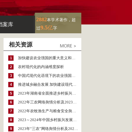
2882
本学术著作，超
档案库
9.5
亿
过
字
相关资源
加快建设农业强国的重大意义和推进路径
1
农村现代化的内涵维度探析
2
中国式现代化语境下的农业强国建设：关键要义和实现路径
3
推进城乡融合发展 加快建设现代化农业强国——“建设农业强国的理论与实践研讨会暨第十九届全国社科农经协作网络大会”综述
4
2023年湖南省全面推进乡村振兴研究报告
5
2022年三农网络舆情分析及2023年展望
6
2022年农牧渔生产与粮食安全舆情报告
7
2023～2024年中国乡村振兴发展态势分析与展望
8
2023年“三农”网络舆情分析及2024年展望
9