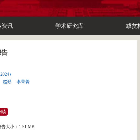
策资讯
学术研究库
减贫
报告
024）
赵勤
李菁菁
阅读
报告大小：
1.51 MB