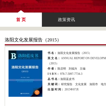
首 页
政策资讯
洛阳文化发展报告（2015）
书 名：
洛阳文化发展报告（2015）
英 文 名：
ANNUAL REPORT ON DEVELOPM
（2015）
作 者：
陈启明
刘福兴
主编
I S B N：
978-7-5097-7734-3
丛 书 名：
洛阳蓝皮书
关 键 词：
研究报告
文化发展
洛阳市
地
出 版 时 间：
2015年07月