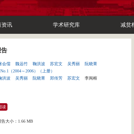
策资讯
学术研究库
减贫
报告
张会儒
魏远竹
鞠洪波
苏宏文
吴秀丽
阮晓菁
.1（2004～2006）（上册）
鞠洪波
吴秀丽
阮晓菁
郑传芳
苏宏文
李闽榕
阅读
报告大小：
1.66 MB