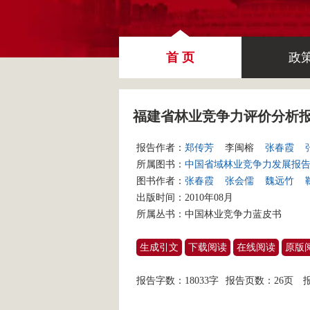
首 页
政
福建省林业竞争力评价分析
报告作者：
郑传芳
李闽榕
张春霞
所属图书：
中国省域林业竞争力发展报告No
图书作者：
张春霞
张会儒
魏远竹
出版时间：2010年08月
所属丛书：
中国林业竞争力蓝皮书
生成引文
下载阅读
在线阅读
原版
报告字数：18033字
报告页数：26页