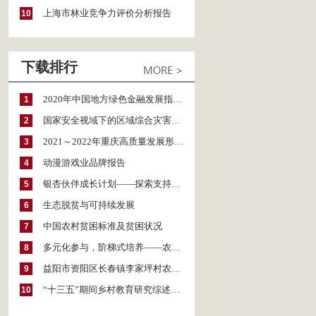
上海市林业竞争力评价分析报告
10
下载排行
2020年中国地方绿色金融发展指数报告
1
国家安全视域下的区域综合灾害风险防范与风险融资战略思考
2
2021～2022年重庆高质量发展形势分析与预测
3
动漫游戏业品牌报告
4
银杏伙伴成长计划——探索支持公益人才的路径
5
生态脱贫与可持续发展
6
中国农村贫困标准及贫困状况
7
多元化参与，阶梯式培养——农家女机构农村妇女参政项目介绍
8
益阳市资阳区长春镇李家坪村农民增收调研报告
9
“十三五”期间乡村教育研究综述（2015～2020）
10