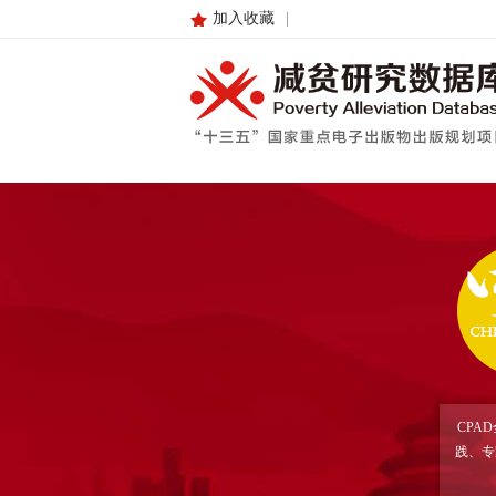
加入收藏
|
CPA
践、专