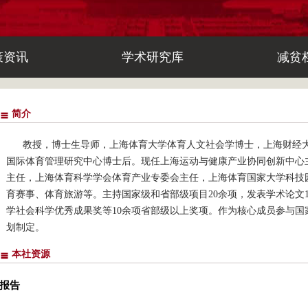
策资讯
学术研究库
减贫
简介
教授，博士生导师，上海体育大学体育人文社会学博士，上海财经
国际体育管理研究中心博士后。现任上海运动与健康产业协同创新中心
主任，上海体育科学学会体育产业专委会主任，上海体育国家大学科技
育赛事、体育旅游等。主持国家级和省部级项目20余项，发表学术论文
学社会科学优秀成果奖等10余项省部级以上奖项。作为核心成员参与
划制定。
本社资源
报告