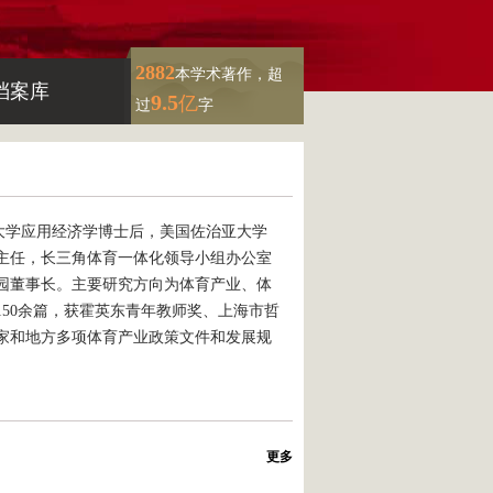
2882
本学术著作，超
档案库
9.5
亿
过
字
大学应用经济学博士后，美国佐治亚大学
主任，长三角体育一体化领导小组办公室
园董事长。主要研究方向为体育产业、体
150余篇，获霍英东青年教师奖、上海市哲
国家和地方多项体育产业政策文件和发展规
更多