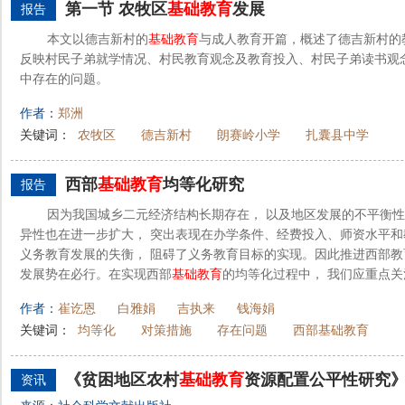
第一节 农牧区
基础教育
发展
报告
本文以德吉新村的
基础教育
与成人教育开篇，概述了德吉新村的
反映村民子弟就学情况、村民教育观念及教育投入、村民子弟读书观
中存在的问题。
作者：
郑洲
关键词：
农牧区
德吉新村
朗赛岭小学
扎囊县中学
西部
基础教育
均等化研究
报告
因为我国城乡二元经济结构长期存在， 以及地区发展的不平衡性
异性也在进一步扩大， 突出表现在办学条件、经费投入、师资水平
义务教育发展的失衡， 阻碍了义务教育目标的实现。因此推进西部教
发展势在必行。在实现西部
基础教育
的均等化过程中， 我们应重点关注
作者：
崔讫恩
白雅娟
吉执来
钱海娟
关键词：
均等化
对策措施
存在问题
西部基础教育
《贫困地区农村
基础教育
资源配置公平性研究
资讯