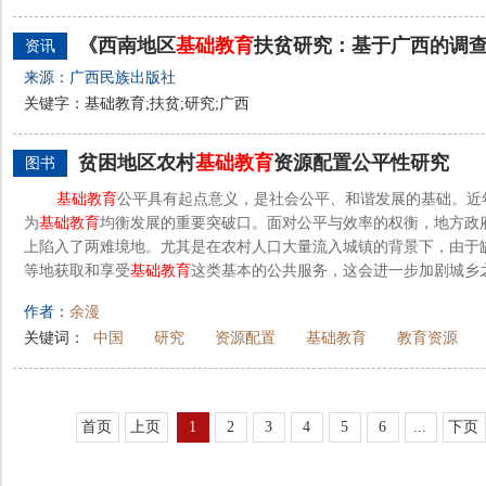
《西南地区
基础教育
扶贫研究：基于广西的调
资讯
来源：广西民族出版社
关键字：基础教育;扶贫;研究;广西
贫困地区农村
基础教育
资源配置公平性研究
图书
基础教育
公平具有起点意义，是社会公平、和谐发展的基础。近
为
基础教育
均衡发展的重要突破口。面对公平与效率的权衡，地方政
上陷入了两难境地。尤其是在农村人口大量流入城镇的背景下，由于缺
等地获取和享受
基础教育
这类基本的公共服务，这会进一步加剧城乡之
作者：
余漫
关键词：
中国
研究
资源配置
基础教育
教育资源
首页
上页
1
2
3
4
5
6
...
下页