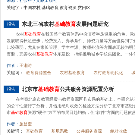
来源：社会科学文献出版社
关键字：中国农村;基础教育;教育资源;贫困区
东北三省农村
基础教育
发展问题研究
报告
农村
基础教育
在我国整个教育体系中扮演着举足轻重的角色。党
发展取得长足进步，经费投入、办学条件、师资力量等方面也得到了
比较薄弱，尤其在家长管理、学生生源、教师外流等方面表现较为明
资源，完善农村
基础教育
体系建设，持续推动城乡学校集团化、一体化
作者：
王湘涛
关键词：
教育资源整合
农村基础教育
农村教育现代化
北京市
基础教育
公共服务资源配置分析
报告
在考察北京市教育经费与教师资源区县布局的基础上，本研究从
的公平性进行了分析，并借用绝对收敛的检验方法分析了北京市基础
市
基础教育
资源“硬件”方面的布局日趋均衡，但“软件”方面的问题依
作者：
施昌奎
关键词：
基础教育
基尼系数
公共服务资源
绝对收敛