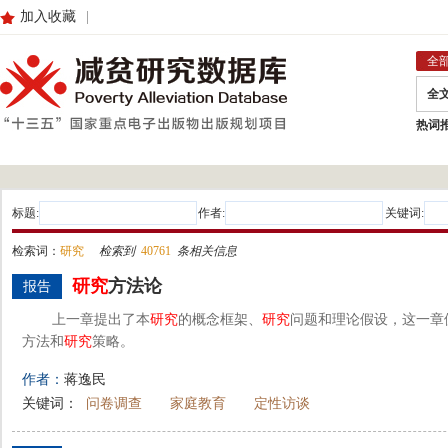
加入收藏
|
全
全
热词
标题:
作者:
关键词:
检索词：
研究
检索到
40761
条相关信息
研究
方法论
报告
上一章提出了本
研究
的概念框架、
研究
问题和理论假设，这一章
方法和
研究
策略。
作者：
蒋逸民
关键词：
问卷调查
家庭教育
定性访谈