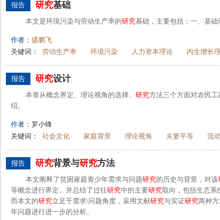
研究
基础
报告
本文是环境污染与劳动生产率的
研究
基础，主要包括：一、基础
作者：
盛鹏飞
关键词：
劳动生产率
环境污染
人力资本理论
内生增长
研究
设计
报告
本章从概念界定、理论视角的选择、
研究
方法三个方面对农民工
绍。
作者：
罗小锋
关键词：
社会文化
家庭背景
理论视角
夫妻平等
流
研究
背景与
研究
方法
报告
本文阐释了贫困家庭青少年需求与问题
研究
的历史与背景，对该
等概念进行界定。并总结了过往
研究
中的主要
研究
取向，包括生态系
而本文的
研究
立足于需求\问题角度，采用文献
研究
与实证
研究
两种方
年问题进行进一步的分析。