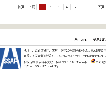
首页
上页
1
2
3
4
5
6
...
下页
关于我们
|
联系我
地址：北京市西城区北三环中路甲29号院3号楼华龙大厦A/B座13层、15
联系人：罗老师 | 电话：010-59367265 | E-mail：database@ssap.cn
版权所有 社会科学文献出版社
京ICP备06036494号-18
京公网安备
审图号：GS（2020）4409号