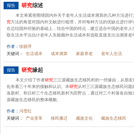
研究
综述
报告
本文将紧密围绕国内外关于老年人生活成本测算的几种方法进行
究
方法的角度对国内外文献进行梳理，并对每种方法的优缺点进行评
在总结国外经验的基础上，结合中国的特点，建立适合中国的老年人
取生活水平法估计老年人失能额外生活成本和选取直接支出法测算老年
作者：
徐丽萍
关键词：
生活成本
成本测算
家庭养老
老年人生活
研究
缘起
报告
本文介绍了作者
研究
三江源藏族生态移民村的一些缘由，从朋友
化有着三十年来的接触和认识。本
研究
从对三江源藏族生态移民问题
洛新村、和日村三个生态移民新村为田野点，通过对三个村落各自独
源藏族生态移民的整体概貌。
作者：
冯雪红
关键词：
产业变革
移民搬迁
藏族文化
藏族生态移民