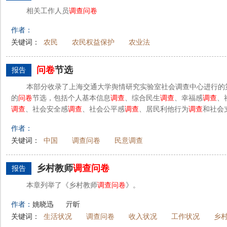
相关工作人员
调查
问卷
作者：
关键词：
农民
农民权益保护
农业法
问卷
节选
报告
本部分收录了上海交通大学舆情研究实验室社会调查中心进行的
的
问卷
节选，包括个人基本信息
调查
、综合民生
调查
、幸福感
调查
、
调查
、社会安全感
调查
、社会公平感
调查
、居民利他行为
调查
和社会
作者：
关键词：
中国
调查问卷
民意调查
乡村教师
调查
问卷
报告
本章列举了《乡村教师
调查
问卷
》。
作者：
姚晓迅
亓昕
关键词：
生活状况
调查问卷
收入状况
工作状况
乡