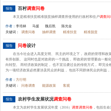
百村
调查
问卷
报告
本文是精准扶贫精准脱贫抽样调查所使用的行政村和住户
调查
问
作者：
李培林
马援
魏后凯
陈光金
关键词：
调查问卷
抽样调查
精准扶贫
精准脱贫
问卷
设计
报告
在当今社会进入高度文明、 民主的环境之下， 政府的管理和政策
有所创新。 这同时也是对政府的一个挑战， 即政府的管理要由一般化
向转型。 而经济政策的制定， 也不宜沿袭过去的传统方式， 即完全
为一项经济政策必然要涉及民众的利益， 包括不同群体民众的利益，..
作者：
方行明
关键词：
问卷调查
能源政策
客观
农村学生发展状况
调查
问卷
报告
本文为农村学生发展状况年度（2016）
调查
调查
问卷
，包括生命