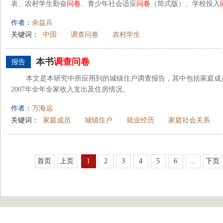
表、农村学生勤奋
问卷
、青少年社会适应
问卷
（简式版）、学校投入
作者：
余益兵
关键词：
中国
调查问卷
农村学生
本书
调查
问卷
报告
本文是本研究中所应用到的城镇住户调查报告，其中包括家庭成
2007年全年全家收入支出及住房情况。
作者：
万海远
关键词：
家庭成员
城镇住户
就业经历
家庭社会关系
首页
上页
1
2
3
4
5
6
...
下页