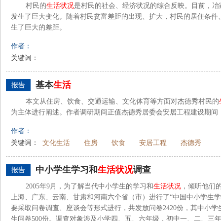
村民的
生活
状况
是村民的社会、经济状况的综合反映。目前，冶
发生了巨大变化。随着村民贫富差距的出现、扩大，村民的居住条件
生了巨大的差距。
作者：
关键词：
基本
生活
报告
本文从住房、饮食、交通运输、文化体育等方面对杰德秀村民的
为主体进行阐述。作者调研期间正值杰德秀居委会安居工程建设期间
作者：
关键词：
文化生活
住房
饮食
安居工程
杰德秀
中小学生学习和
生活
状况
调查
报告
2005年9月，为了解当代中小学生的学习和
生活
状况
，倾听他们
上海、广东、云南、甘肃和河南六个省（市）进行了“中国中小学生
要采取问卷调查、座谈会等形式进行，共发放问卷2420份，其中小学生
生问卷500份。调查对象涉及小学四、五、六年级，初中一、二、三年.