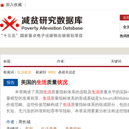
加入收藏
|
全
全
热词
标题:
作者:
关键词:
检索词：
生活状况
检索到
38802
条相关信息
美国的
生活
质量
状况
报告
本章阐述了美国
生活
质量指标体系的选取及
生活
质量水平的实际
量模型的发展前景。
生活
质量指标体系的形成基础是Schwartz和Mukh
价值范畴。这些价值范畴构成了
生活
质量指标体系的组成部分，包括
长短、无污染的环境和犯罪率等指标。本章采用要素分析法将这些指标分
作者：
周长城
关键词：
美国
生活质量
质量指标