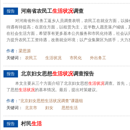
河南省农民工
生活
状况
调查
报告
对河南省外出务工返乡人员调查表明，农民工在就业方面，以操
待遇有待提高；在居住方面，以租赁为主，近半数人愿意落户城镇，
在社会生活方面，希望享有更多基本公共服务和市民化待遇，社会认
力提升农民工工资待遇，改善就业环境；以产业集聚区为抓手，大力发
作者：
梁思源
关键词：
农民工
生活状况
市民化
外出务工
北京妇女思想
生活
状况
调查报告
报告
本文主要从三个方面介绍了北京妇女思想
生活
状况
调查。首先，
了思想
生活
状况
的基本情况。最后，提出对策建议。
作者：
“北京妇女思想生活状况调查”课题组
关键词：
北京市
妇女
思想生活
村民
生活
报告