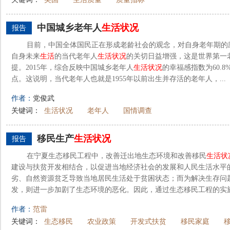
中国城乡老年人
生活
状况
报告
目前，中国全体国民正在形成老龄社会的观念，对自身老年期的
自身未来
生活
的当代老年人
生活
状况
的关切日益增强，这是世界第一
提。2015年，综合反映中国城乡老年人
生活
状况
的幸福感指数为60.8%
点。这说明，当代老年人也就是1955年以前出生并存活的老年人，...
作者：
党俊武
关键词：
生活状况
老年人
国情调查
移民生产
生活
状况
报告
在宁夏生态移民工程中，改善迁出地生态环境和改善移民
生活
状
建设与扶贫开发相结合，以促进当地经济社会的发展和人民生活水平
劣、自然资源贫乏导致当地居民生活处于贫困状态；而为解决生存问
发，则进一步加剧了生态环境的恶化。因此，通过生态移民工程的实施
作者：
范雷
关键词：
生态移民
农业政策
开发式扶贫
移民家庭