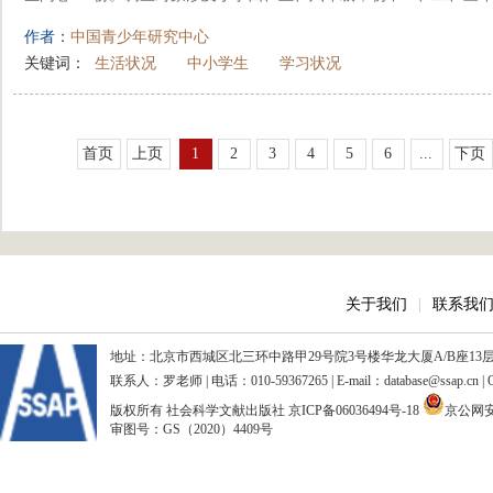
作者：
中国青少年研究中心
关键词：
生活状况
中小学生
学习状况
首页
上页
1
2
3
4
5
6
...
下页
关于我们
|
联系我
地址：北京市西城区北三环中路甲29号院3号楼华龙大厦A/B座13层、15
联系人：罗老师 | 电话：010-59367265 | E-mail：database@ssap.cn
版权所有 社会科学文献出版社
京ICP备06036494号-18
京公网安备
审图号：GS（2020）4409号