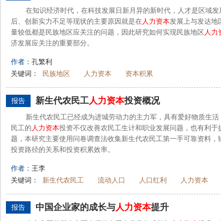
在知识经济时代，在科技发展日新月异的新时代，人才是区域发
后、创新实力不足等现状的主要原因就是在
人力资本
发展上与发达地
量较低都是民族地区应关注的问题，因此研究如何实现民族地区
人力
济发展应关注的重要部分。
作者：
孔繁利
关键词：
民族地区
人力资本
资本积累
新生代农民工
人力资本
投资概况
报告
新生代农民工已经成为进城劳动力的主力军，具有爱好物质生活
民工的
人力资本
投资不仅改善农民工生计和职业发展问题，也有利于提
题，本研究主要使用问卷调查法收集新生代农民工第一手可靠资料，
投资路径的关系和投资积累效率。
作者：
王李
关键词：
新生代农民工
流动人口
人口红利
人力资本
中国企业家的成长与
人力资本
提升
报告