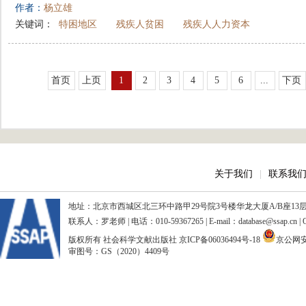
作者：
杨立雄
关键词：
特困地区
残疾人贫困
残疾人人力资本
首页
上页
1
2
3
4
5
6
...
下页
关于我们
|
联系我
地址：北京市西城区北三环中路甲29号院3号楼华龙大厦A/B座13层、15
联系人：罗老师 | 电话：010-59367265 | E-mail：database@ssap.cn
版权所有 社会科学文献出版社
京ICP备06036494号-18
京公网安备
审图号：GS（2020）4409号