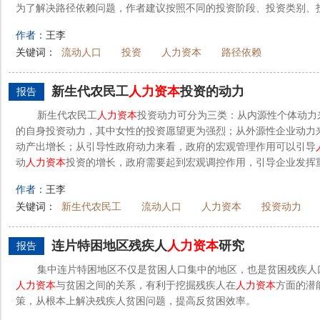
为了解决路径依赖问题，作者建议按照不同的投资阶段、投资类别、
作者：
王李
关键词：
流动人口
投资
人力资本
路径依赖
新生代农民工
人力资本
投资的动力
报告
新生代农民工
人力资本
投资动力可分为三类：从内源性个体动力
的自身投资动力，其中女性的投资愿望更为强烈；从外源性企业动力
动产出增长；从引导性政府动力来看，政府的宏观管理作用可以引导
动
人力资本
投资的增长，政府需要起到宏观调控作用，引导企业发挥重
作者：
王李
关键词：
新生代农民工
流动人口
人力资本
投资动力
连片特困地区残疾人
人力资本
研究
报告
集中连片特困地区不仅是贫困人口集中的地区，也是贫困残疾人
人力资本
与贫困之间的关系，有利于挖掘残疾人在
人力资本
方面的潜
策，从根本上解决残疾人贫困问题，提高反贫困效率。