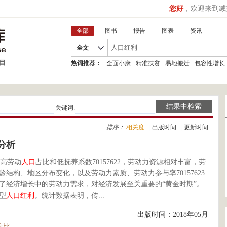
您好
，欢迎来到减
全部
图书
报告
图表
资讯
全文
热词推荐：
全面小康
精准扶贫
易地搬迁
包容性增长
关键词:
排序：
相关度
|
出版时间
|
更新时间
分析
高劳动
人口
占比和低抚养系数70157622，劳动力资源相对丰富，劳
龄结构、地区分布变化，以及劳动力素质、劳动力参与率70157623
了经济增长中的劳动力需求，对经济发展至关重要的“黄金时期”。
型
人口
红利
。统计数据表明，传...
出版时间：2018年05月
养比