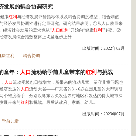
济发展的耦合协调研究
健康
红利
与经济发展评价指标体系及耦合协调度模型，结合熵值
与经济发展协调性进行定量研究。研究结果表明，①从人口质量来
，经济社会发展的需求也从“
人口
红利
”开始向“健康
红利
”转变。②
经济发展综合指数整体上均呈逐步上升...
出版时间：2022年02月
健康红利
耦合协调
的童年：
人口
流动给学前儿童带来的
红利
与挑战
，
人口
流动规模也日益增大，所带来的流动儿童、留守儿童问题也
经济发达的
人口
流动大省——广东省的3～6岁在园儿童的大型调研
两个维度着手，分别以粤东西欠发达农村地区和发达的特大城市深
发展带来的
红利
和挑战。最后从政府、家庭、幼儿...
出版时间：2023年07月
学前儿童