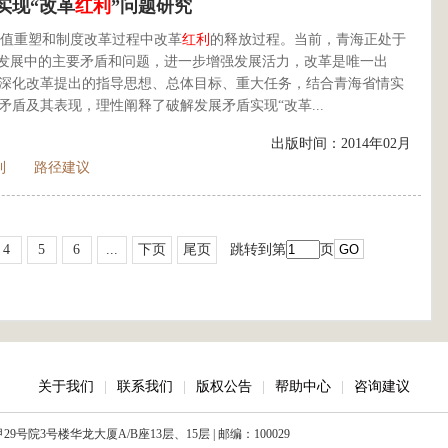
实现“改革
红利
”问题研究
值重塑和制度改革过程中改革
红利
的释放过程。当前，青海正处于
决发展中的主要矛盾和问题，进一步增强发展活力，改革是唯一出
深化改革提出的指导思想、总体目标、重大任务，结合青海省情实
盾及其表现，理性阐释了破解发展矛盾实现“改革...
出版时间：2014年02月
利
路径建议
4
5
6
...
下页
尾页
跳转到第
页
关于我们
|
联系我们
|
版权公告
|
帮助中心
|
咨询建议
院3号楼华龙大厦A/B座13层、15层 | 邮编：100029