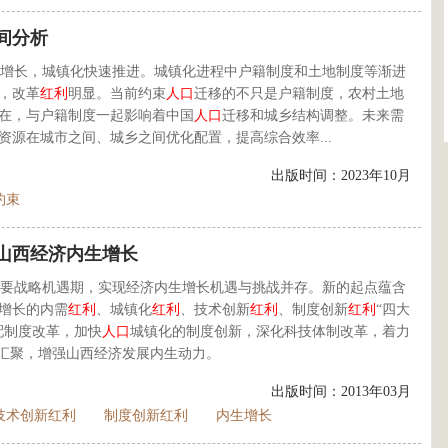
间分析
增长，城镇化快速推进。城镇化进程中户籍制度和土地制度等渐进
，改革
红利
明显。当前约束
人口
迁移的不只是户籍制度，农村土地
在，与户籍制度一起影响着中国
人口
迁移和城乡结构调整。未来需
源在城市之间、城乡之间优化配置，提高综合效率...
出版时间：2023年10月
约束
现山西经济内生增长
要战略机遇期，实现经济内生增长机遇与挑战并存。新的起点蕴含
增长的内需
红利
、城镇化
红利
、技术创新
红利
、制度创新
红利
“四大
配制度改革，加快
人口
城镇化的制度创新，深化科技体制改革，着力
的汇聚，增强山西经济发展内生动力。
出版时间：2013年03月
技术创新红利
制度创新红利
内生增长