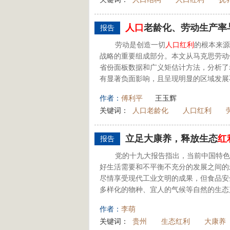
人口
老龄化、劳动生产率
报告
劳动是创造一切
人口
红利
的根本来源
战略的重要组成部分。本文从马克思劳动
省份面板数据和广义矩估计方法，分析了
有显著负面影响，且呈现明显的区域发展
作者：
傅利平
王玉辉
关键词：
人口老龄化
人口红利
立足大康养，释放生态
红
报告
党的十九大报告指出，当前中国特色
好生活需要和不平衡不充分的发展之间的
尽情享受现代工业文明的成果，但食品安
多样化的物种、宜人的气候等自然的生态产
作者：
李萌
关键词：
贵州
生态红利
大康养