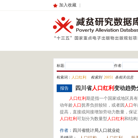
加入收藏
|
标题:
作者:
检索词：
人口红利
检索到
26951
条相关信息
四川省
人口
红利
变动趋势
报告
人口
红利
期是指一个国家或地区具有
动年龄
人口
抚养负担较轻，或者因
人口
年
提高，直接或间接增加劳动力数量，保证
人口
红利
可划分为数量型
人口
红利
和结构
作者：
四川省统计局人口就业处
关键词：
人口结构
人口红利
抚