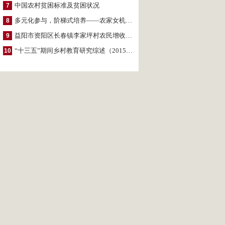
中国农村贫困标准及贫困状况
7
多元化参与，阶梯式培养——农家女机构农村妇女参政项目介绍
8
益阳市资阳区长春镇李家坪村农民增收调研报告
9
“十三五”期间乡村教育研究综述（2015～2020）
10