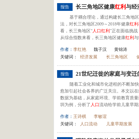
长三角地区健康
红利
与经
报告
基于耦合理论，通过构建长三角地区
法，对长三角地区2009～2018年健康
红利
看，长三角地区“
人口
红利
”正在面临挑战
从综合指数来看，长三角地区健康
红利
与
作者：
李红艳
魏子汉
黄锦涛
关键词：
经济发展
长三角地区
21世纪迁徙的家庭与变迁
报告
随着工业化和城市化进程的不断加快
愈加引起社会各界的广泛关注。本文以在
数据为基础，从家庭环境、学前教育质量
圳为例，分析了
人口
流动给学前儿童早期
作者：
王诗棋
李敏谊
关键词：
人口流动
儿童早期发展