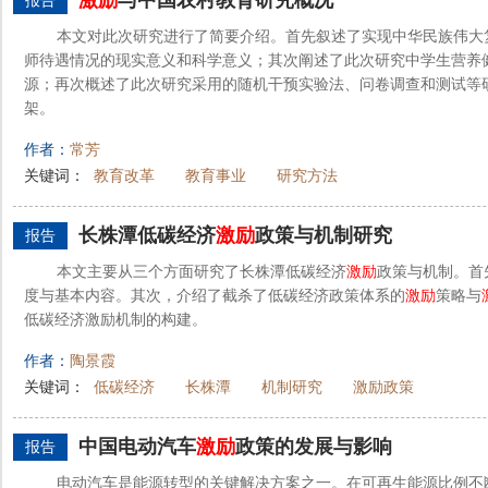
激励
与中国农村教育研究概况
报告
本文对此次研究进行了简要介绍。首先叙述了实现中华民族伟大
师待遇情况的现实意义和科学意义；其次阐述了此次研究中学生营养
源；再次概述了此次研究采用的随机干预实验法、问卷调查和测试等
架。
作者：
常芳
关键词：
教育改革
教育事业
研究方法
长株潭低碳经济
激励
政策与机制研究
报告
本文主要从三个方面研究了长株潭低碳经济
激励
政策与机制。首
度与基本内容。其次，介绍了截杀了低碳经济政策体系的
激励
策略与
低碳经济激励机制的构建。
作者：
陶景霞
关键词：
低碳经济
长株潭
机制研究
激励政策
中国电动汽车
激励
政策的发展与影响
报告
电动汽车是能源转型的关键解决方案之一。在可再生能源比例不