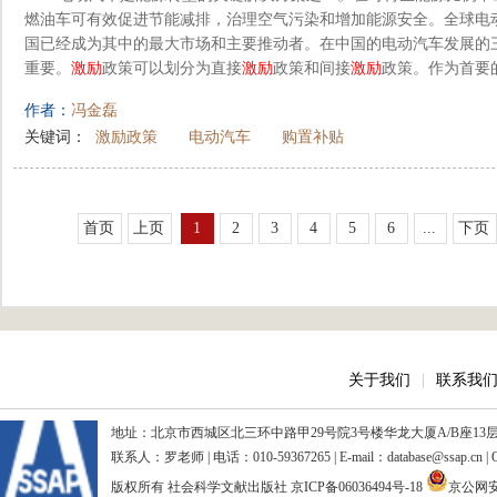
燃油车可有效促进节能减排，治理空气污染和增加能源安全。全球电
国已经成为其中的最大市场和主要推动者。在中国的电动汽车发展的
重要。
激励
政策可以划分为直接
激励
政策和间接
激励
政策。作为首要
作者：
冯金磊
关键词：
激励政策
电动汽车
购置补贴
首页
上页
1
2
3
4
5
6
...
下页
关于我们
|
联系我
地址：北京市西城区北三环中路甲29号院3号楼华龙大厦A/B座13层、15
联系人：罗老师 | 电话：010-59367265 | E-mail：database@ssap.cn
版权所有 社会科学文献出版社
京ICP备06036494号-18
京公网安备