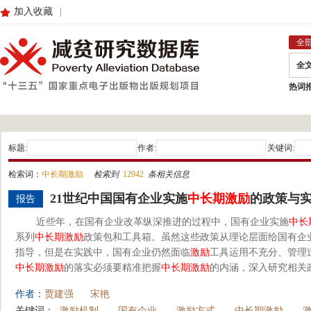
加入收藏
|
全
全
热词
标题:
作者:
关键词:
检索词：
中长期激励
检索到
12942
条相关信息
21世纪中国国有企业实施
中长期
激励
的政策与
报告
近些年，在国有企业改革纵深推进的过程中，国有企业实施
中长
系列
中长期
激励
政策包和工具箱。虽然这些政策从理论层面给国有企
指导，但是在实践中，国有企业仍然面临
激励
工具运用不充分、管理
中长期
激励
的落实必须要精准把握
中长期
激励
的内涵，深入研究相关政
作者：
贾建强
宋艳
关键词：
激励机制
国有企业
激励方式
中长期激励