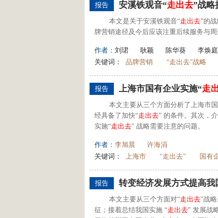
安溪铁观音“
走出去
”战略
报告
本文是关于安溪铁观音“
走出去
”的
牌营销途径及今后应该注重后续服务与周
作者：
刘珺
耿颖
陈华葵
李焕庭
关键词：
品牌营销
“走出去”战略
上海市国有企业实施“
走
报告
本文主要从三个方面分析了上海市国
经具备了加快“
走出去
” 的条件。其次，
实施“
走出去
” 战略需要注意的问题。
作者：
李旭晨
许海涓
关键词：
上海市
“走出去”
国有
转变经济发展方式提高我
报告
本文主要从三个方面对“
走出去
”战
征；接着总结我国实施 “
走出去
” 发展战