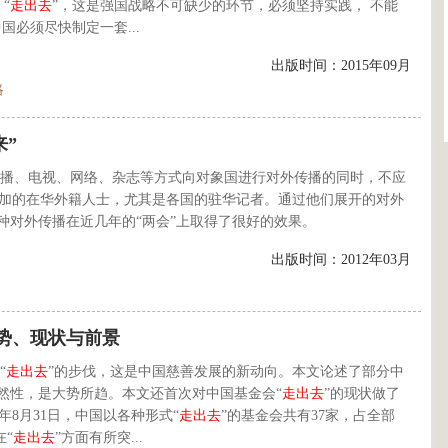
“
走出去
”，这是强国战略不可缺少的环节，必须坚持实践， 不能
国必须尽快制定一套...
出版时间：2015年09月
略
来”
播、电视、网络、杂志等方式向对象国进行对外传播的同时，不应
加的在华外籍人士，尤其是各国的驻华记者。通过他们展开的对外
种对外传播在近几年的“两会”上取得了很好的效果。
出版时间：2012年03月
趋势、现状与前景
“
走出去
”的步伐，这是中国慈善发展的新动向。本文论述了部分中
然性，是大势所趋。本文还首次对中国基金会“
走出去
”的现状做了
年8月31日，中国以各种形式“
走出去
”的基金会共有37家，占全部
在“
走出去
”方面有所突...