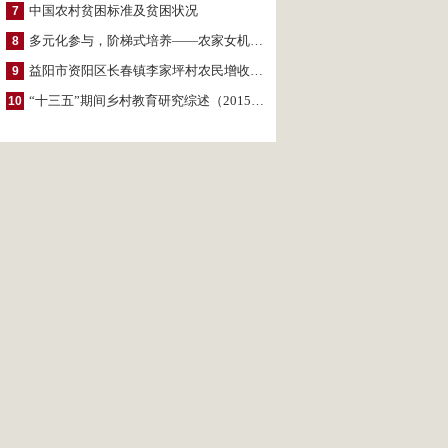
中国农村贫困标准及贫困状况
7
多元化参与，阶梯式培养——农家女机构农村妇女参政项目介绍
8
益阳市资阳区长春镇李家坪村农民增收调研报告
9
“十三五”期间乡村教育研究综述（2015～2020）
10