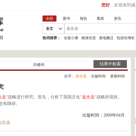
您好
，欢迎来到减
全部
图书
报告
图表
资讯
全文
热词推荐：
全面小康
精准扶贫
易地搬迁
包容性增长
关键词:
排序：
相关度
|
出版时间
|
更新时间
究
出去
“战略进行研究。首先，分析了我国文化”
走出去
“战略的现状。
垒和障碍。
出版时间：2009年04月
走出去