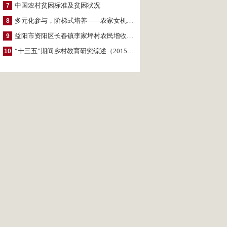
中国农村贫困标准及贫困状况
7
多元化参与，阶梯式培养——农家女机构农村妇女参政项目介绍
8
益阳市资阳区长春镇李家坪村农民增收调研报告
9
“十三五”期间乡村教育研究综述（2015～2020）
10