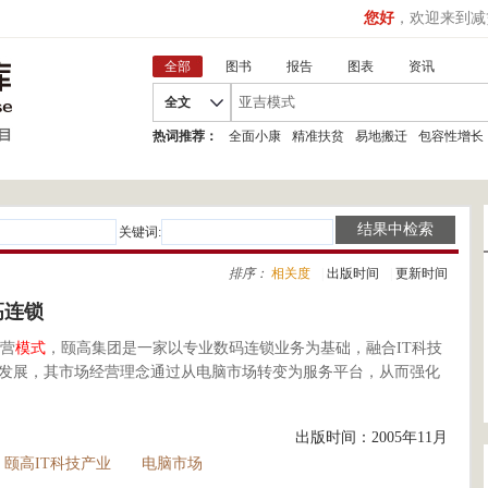
您好
，欢迎来到减
全部
图书
报告
图表
资讯
全文
热词推荐：
全面小康
精准扶贫
易地搬迁
包容性增长
关键词:
排序：
相关度
|
出版时间
|
更新时间
高连锁
营
模式
，颐高集团是一家以专业数码连锁业务为基础，融合IT科技
年发展，其市场经营理念通过从电脑市场转变为服务平台，从而强化
出版时间：2005年11月
颐高IT科技产业
电脑市场