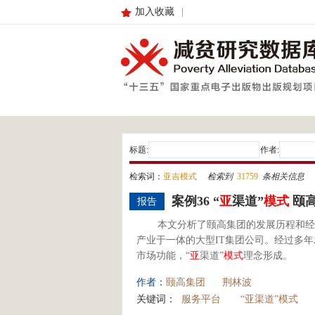
加入收藏
|
标题:
作者:
检索词：
亚吉模式
检索到
31759
条相关信息
案例36 “
亚
渠道”
模式
颐
报告
本文分析了颐高集团的发展历程和经
产业于一体的大型IT集团公司。经过多
市场功能，“
亚
渠道”
模式
理念形成。
作者：
颐高集团
荆林波
关键词：
服务平台
“亚渠道”模式