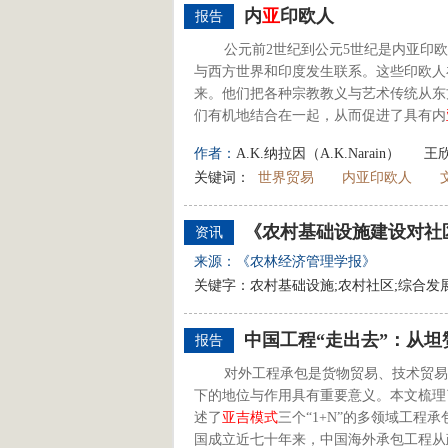
内
亚
印欧人
报告
公元前2世纪到公元5世纪是内亚印
与西方世界和印度发生联系。这些印欧人
来。他们把各种宗教教义与艺术传统从东
们有机地结合在一起，从而促进了具有内
作者：
A.K.纳拉因（A.K.Narain）
王
关键词：
世界贸易
内亚印欧人
《农村基础设施建设对社
资讯
来源：《农林经济管理学报》
关键字：农村基础设施;农村社区;综合发
中国工程“走出去”：从坦
报告
对外工程承包是货物贸易、技术贸易
下的地位与作用具有重要意义。本文梳理
述了
亚
吉
模式
三个“1+N”的多领域工
国成立近七十年来，中国海外承包工程从政