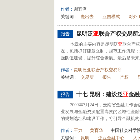
作者：
谢宜泽
关键词：
走出去
亚吉模式
对外
昆明泛
亚
联合产权交易所2
报告
本章的主要内容是昆明泛
亚
联合产权
况，包括抓好建章立制，规范工作流程；
强队伍建设，提升综合素质。最后是未来
作者：
昆明泛亚联合产权交易所
关键词：
交易所
报告
产权
十七 昆明：建设泛
亚
金融
报告
2009年3月24日，云南省金融工
业发展与金融资源配置高效的区域性金融
的规划选址和建设工作，将引导金融机构
作者：
王力
黄育华
中国社会科学
关键词：
昆明
泛亚金融中心
人