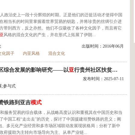
欧人政治史上一段十分辉煌的时期。正是他们的迁徙活动才使得中国
在相当长的时间里掌握着世界贸易的钥匙，并将珍贵的丝绸引介进
方带到西方，反之亦然。他们不仅吸收了各种文化因子，而且将它
亚
风格的混合文化的产生，并在形式上拓展了伊朗...
欣
出版时间：2016年06月
文化因子
内亚风格
混合文化
区综合发展的影响研究——以
亚
行贵州社区扶贫示范项目为例》
发布时间：2025-07-11
展;参与式
赞铁路到亚吉
模式
和服务贸易的综合载体，从战略高度认识和重视其在中国历史和当
了中国工程“走出去”的历史，探讨了中国援建坦赞铁路的意义；阐
程承包、多元化产业经营和多市场区域联动发展现状格局；分析了新中
府援助为主转向市场导向为主、从单产业链...