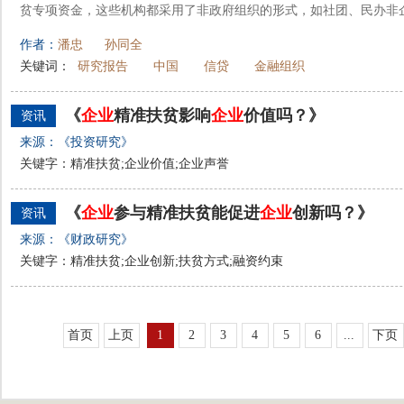
贫专项资金，这些机构都采用了非政府组织的形式，如社团、民办非企业
作者：
潘忠
孙同全
关键词：
研究报告
中国
信贷
金融组织
《
企业
精准扶贫影响
企业
价值吗？》
资讯
来源：《投资研究》
关键字：精准扶贫;企业价值;企业声誉
《
企业
参与精准扶贫能促进
企业
创新吗？》
资讯
来源：《财政研究》
关键字：精准扶贫;企业创新;扶贫方式;融资约束
首页
上页
1
2
3
4
5
6
...
下页