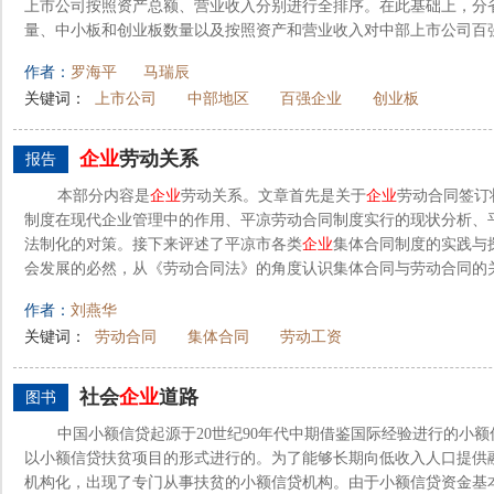
上市公司按照资产总额、营业收入分别进行全排序。在此基础上，分省
量、中小板和创业板数量以及按照资产和营业收入对中部上市公司百
作者：
罗海平
马瑞辰
关键词：
上市公司
中部地区
百强企业
创业板
企业
劳动关系
报告
本部分内容是
企业
劳动关系。文章首先是关于
企业
劳动合同签订
制度在现代企业管理中的作用、平凉劳动合同制度实行的现状分析、
法制化的对策。接下来评述了平凉市各类
企业
集体合同制度的实践与
会发展的必然，从《劳动合同法》的角度认识集体合同与劳动合同的关
作者：
刘燕华
关键词：
劳动合同
集体合同
劳动工资
社会
企业
道路
图书
中国小额信贷起源于20世纪90年代中期借鉴国际经验进行的小
以小额信贷扶贫项目的形式进行的。为了能够长期向低收入人口提供融
机构化，出现了专门从事扶贫的小额信贷机构。由于小额信贷资金基