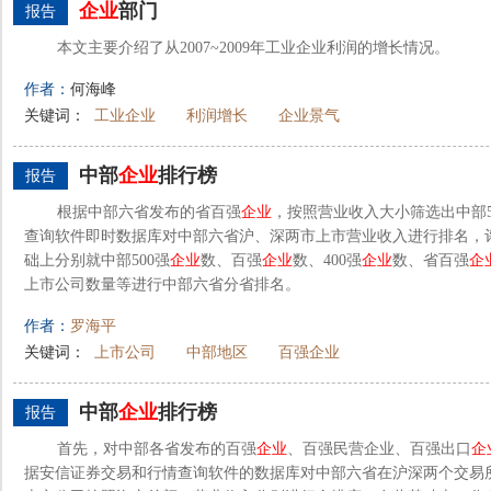
企业
部门
报告
本文主要介绍了从2007~2009年工业企业利润的增长情况。
作者：
何海峰
关键词：
工业企业
利润增长
企业景气
中部
企业
排行榜
报告
根据中部六省发布的省百强
企业
，按照营业收入大小筛选出中部5
查询软件即时数据库对中部六省沪、深两市上市营业收入进行排名，评
础上分别就中部500强
企业
数、百强
企业
数、400强
企业
数、省百强
企
上市公司数量等进行中部六省分省排名。
作者：
罗海平
关键词：
上市公司
中部地区
百强企业
中部
企业
排行榜
报告
首先，对中部各省发布的百强
企业
、百强民营企业、百强出口
企
据安信证券交易和行情查询软件的数据库对中部六省在沪深两个交易