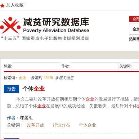
加入收藏
|
全
全
热词
标题:
作者:
关键词:
检索词：
企业
检索到
32620
条相关信息
个体
企业
报告
本文主要对改革开放初期和后期个体
企业
的发展进行了概述，指
题，总结了个体
企业
在发展中的成功经验、失败教训，最后针对个体
作者：
课题组
关键词：
改革开放
行业分布
个体企业