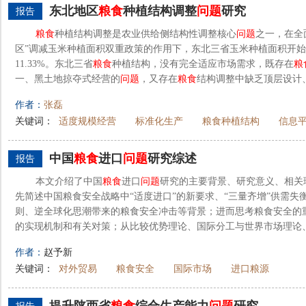
东北地区
粮食
种植结构调整
问题
研究
报告
粮食
种植结构调整是农业供给侧结构性调整核心
问题
之一，在全
区”调减玉米种植面积双重政策的作用下，东北三省玉米种植面积开
11.33%。东北三省
粮食
种植结构，没有完全适应市场需求，既存在
粮
一、黑土地掠夺式经营的
问题
，又存在
粮食
结构调整中缺乏顶层设计、
作者：
张磊
关键词：
适度规模经营
标准化生产
粮食种植结构
信息
中国
粮食
进口
问题
研究综述
报告
本文介绍了中国
粮食
进口
问题
研究的主要背景、研究意义、相关
先简述中国粮食安全战略中“适度进口”的新要求、“三量齐增”供需
则、逆全球化思潮带来的粮食安全冲击等背景；进而思考粮食安全的
的实现机制和有关对策；从比较优势理论、国际分工与世界市场理论、边
作者：
赵予新
关键词：
对外贸易
粮食安全
国际市场
进口粮源