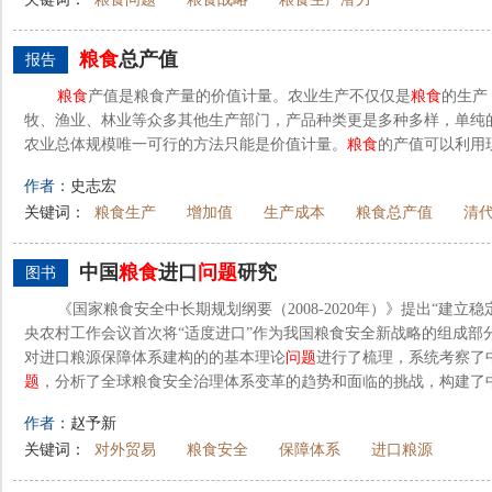
粮食
总产值
报告
粮食
产值是粮食产量的价值计量。农业生产不仅仅是
粮食
的生产
牧、渔业、林业等众多其他生产部门，产品种类更是多种多样，单纯
农业总体规模唯一可行的方法只能是价值计量。
粮食
的产值可以利用
作者：
史志宏
关键词：
粮食生产
增加值
生产成本
粮食总产值
清
中国
粮食
进口
问题
研究
图书
《国家粮食安全中长期规划纲要（2008-2020年）》提出“建立稳
央农村工作会议首次将“适度进口”作为我国粮食安全新战略的组成部
对进口粮源保障体系建构的的基本理论
问题
进行了梳理，系统考察了
题
，分析了全球粮食安全治理体系变革的趋势和面临的挑战，构建了中.
作者：
赵予新
关键词：
对外贸易
粮食安全
保障体系
进口粮源