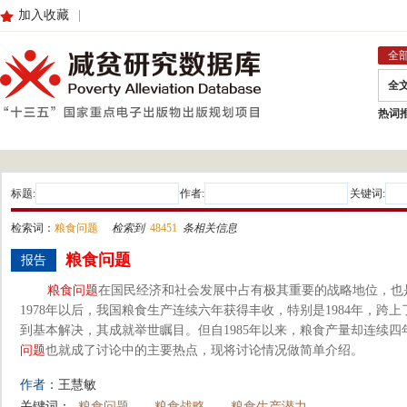
加入收藏
|
全
全
热词
标题:
作者:
关键词:
检索词：
粮食问题
检索到
48451
条相关信息
粮食
问题
报告
粮食
问题
在国民经济和社会发展中占有极其重要的战略地位，也
1978年以后，我国粮食生产连续六年获得丰收，特别是1984年，跨
到基本解决，其成就举世瞩目。但自1985年以来，粮食产量却连续
问题
也就成了讨论中的主要热点，现将讨论情况做简单介绍。
作者：
王慧敏
关键词：
粮食问题
粮食战略
粮食生产潜力