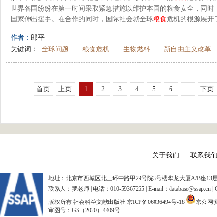
世界各国纷纷在第一时间采取紧急措施以维护本国的粮食安全，同时
国家伸出援手。在合作的同时，国际社会就全球
粮食
危机的根源展开了
作者：
郎平
关键词：
全球问题
粮食危机
生物燃料
新自由主义改革
首页
上页
1
2
3
4
5
6
...
下页
关于我们
|
联系我
地址：北京市西城区北三环中路甲29号院3号楼华龙大厦A/B座13层、15
联系人：罗老师 | 电话：010-59367265 | E-mail：database@ssap.cn
版权所有 社会科学文献出版社
京ICP备06036494号-18
京公网安备
审图号：GS（2020）4409号