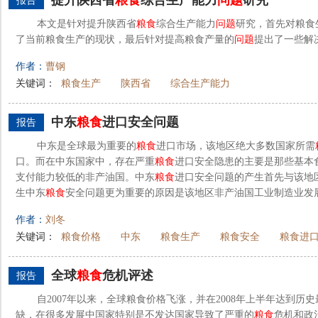
提升陕西省
粮食
综合生产能力
问题
研究
报告
本文是针对提升陕西省
粮食
综合生产能力
问题
研究，首先对粮食
了当前粮食生产的现状，最后针对提高粮食产量的
问题
提出了一些解
作者：
曹钢
关键词：
粮食生产
陕西省
综合生产能力
中东
粮食
进口安全问题
报告
中东是全球最为重要的
粮食
进口市场，该地区绝大多数国家所需
口。而在中东国家中，存在严重
粮食
进口安全隐患的主要是那些基本
支付能力较低的非产油国。中东
粮食
进口安全问题的产生首先与该地
生中东
粮食
安全问题更为重要的原因是该地区非产油国工业制造业发展
作者：
刘冬
关键词：
粮食价格
中东
粮食生产
粮食安全
粮食进
全球
粮食
危机评述
报告
自2007年以来，全球粮食价格飞涨，并在2008年上半年达到历
缺，在很多发展中国家特别是不发达国家导致了严重的
粮食
危机和政