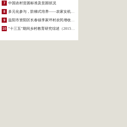
中国农村贫困标准及贫困状况
7
多元化参与，阶梯式培养——农家女机构农村妇女参政项目介绍
8
益阳市资阳区长春镇李家坪村农民增收调研报告
9
“十三五”期间乡村教育研究综述（2015～2020）
10