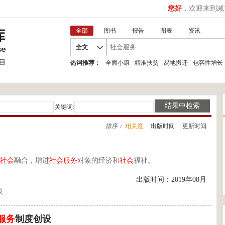
您好
，欢迎来到减
全部
图书
报告
图表
资讯
全文
热词推荐：
全面小康
精准扶贫
易地搬迁
包容性增长
关键词:
排序：
相关度
|
出版时间
|
更新时间
社会
融合，增进
社会
服务
对象的经济和
社会
福祉。
出版时间：2019年08月
议
服务
制度创设