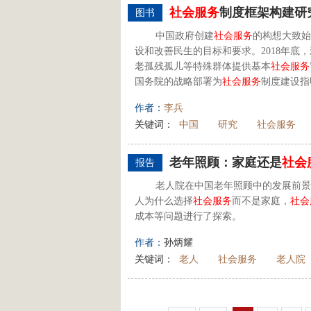
社会
服务
制度框架构建研
图书
中国政府创建
社会
服务
的构想大致始
设和改善民生的目标和要求。2018年底
老孤残孤儿等特殊群体提供基本
社会
服务
国务院的战略部署为
社会
服务
制度建设指
作者：
李兵
关键词：
中国
研究
社会服务
老年照顾：家庭还是
社会
报告
老人院在中国老年照顾中的发展前景
人为什么选择
社会
服务
而不是家庭，
社会
成本等问题进行了探索。
作者：
孙炳耀
关键词：
老人
社会服务
老人院