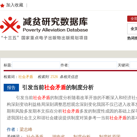
加入收藏
|
全
全
热词
标题:
作者:
关键词:
检索词：
社会矛盾
检索到
2526
条相关信息
引发当前
社会矛盾
的制度分析
报告
引发当前
社会矛盾
的制度分析随着改革开放的不断深入和经济社
构深刻变动利益格局深刻调整思想观念深刻变化我国不仅已进入改革
期和风险多发期本文拟在分析
社会矛盾
多发的制度性成因的基础上探
进我国社会主义和谐社会建设提供制度对策参考一当前
社会矛盾
的基
作者：
梁志峰
关键词：
社会矛盾
湖南省
制度分析
制度性原因