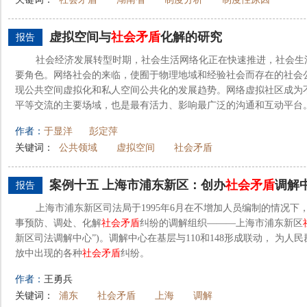
虚拟空间与
社会矛盾
化解的研究
报告
社会经济发展转型时期，社会生活网络化正在快速推进，社会生
要角色。网络社会的来临，使囿于物理地域和经验社会而存在的社会
现公共空间虚拟化和私人空间公共化的发展趋势。网络虚拟社区成为
平等交流的主要场域，也是最有活力、影响最广泛的沟通和互动平台。
作者：
于显洋
彭定萍
关键词：
公共领域
虚拟空间
社会矛盾
案例十五 上海市浦东新区：创办
社会矛盾
调解
报告
上海市浦东新区司法局于1995年6月在不增加人员编制的情况下
事预防、调处、化解
社会矛盾
纠纷的调解组织———上海市浦东新区
新区司法调解中心”)。调解中心在基层与110和148形成联动， 为人
放中出现的各种
社会矛盾
纠纷。
作者：
王勇兵
关键词：
浦东
社会矛盾
上海
调解