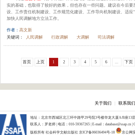
实的基础，也取得了较好的效果，但也存在一些问题。建议在今后要加
设、工作责任机制建设、工作规范化建设、工作导向机制建设、适应“
加快人民调解地方立法工作。
作者：
高文新
关键词：
人民调解
行政调解
大调解
司法调解
首页
上页
1
2
3
4
5
6
...
下页
关于我们
|
联系我
地址：北京市西城区北三环中路甲29号院3号楼华龙大厦A/B座13层、15
联系人：罗老师 | 电话：010-59367265 | E-mail：database@ssap.cn
版权所有 社会科学文献出版社
京ICP备06036494号-18
京公网安备