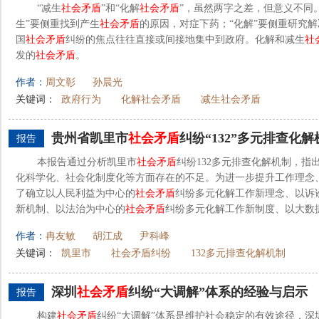
“减生
社会矛盾
”和“化解
社会矛盾
”，虽然两字之差，但意义不同。
生”要侧重找到产生
社会矛盾
的原因，对症下药；“化解”要侧重研究解
国
社会矛盾
纠纷的焦点往往直接或间接地集中到政府。化解和减生
社
发的
社会矛盾
。
作者：
周文彰
孙晨光
关键词：
政府行为
化解社会矛盾
减生社会矛盾
贵州省凯里市
社会矛盾
纠纷“132”多元排查化
报告
本报告通过分析凯里市
社会矛盾
纠纷132多元排查化解机制，
化科学化、社会化制度化等方面存在的不足。为进一步提升工作理念
了确立以人民利益为中心的
社会矛盾
纠纷多元化解工作新理念、以诉
新机制、以法治为中心的
社会矛盾
纠纷多元化解工作新制度、以大数据
作者：
冉友敏
胡江成
尹科峰
关键词：
凯里市
社会矛盾纠纷
132多元排查化解机制
深圳
社会矛盾
纠纷“大调解”体系的经验与启示
报告
构建
社会矛盾
纠纷“大调解”体系是维护社会稳定的有效途径，深