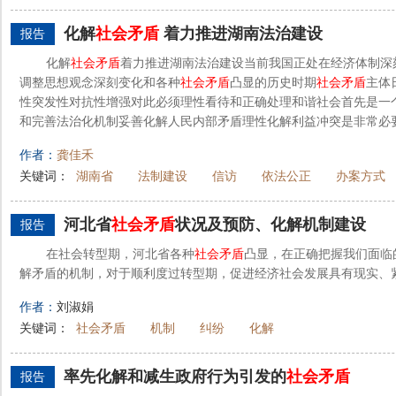
化解
社会矛盾
着力推进湖南法治建设
报告
化解
社会矛盾
着力推进湖南法治建设当前我国正处在经济体制深
调整思想观念深刻变化和各种
社会矛盾
凸显的历史时期
社会矛盾
主体
性突发性对抗性增强对此必须理性看待和正确处理和谐社会首先是一
和完善法治化机制妥善化解人民内部矛盾理性化解利益冲突是非常必要
作者：
龚佳禾
关键词：
湖南省
法制建设
信访
依法公正
办案方式
河北省
社会矛盾
状况及预防、化解机制建设
报告
在社会转型期，河北省各种
社会矛盾
凸显，在正确把握我们面临
解矛盾的机制，对于顺利度过转型期，促进经济社会发展具有现实、
作者：
刘淑娟
关键词：
社会矛盾
机制
纠纷
化解
率先化解和减生政府行为引发的
社会矛盾
报告