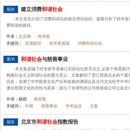
建立消费
和谐社会
报告
本文首先介绍了消费和谐论的相关理论知识，接着分析了科学发
费和谐的路径。
作者：
文启湘
冉净斐
关键词：
实现路径
科学发展观
消费和谐社会
和谐社会
与慈善事业
图书
本文集选编了经专家学者修订后的论坛发言论文,从多个角度探
构建社会主义和谐社会的重大意义。文集解剖了晋江慈善总会的个案
历史：追溯了中华慈善文化产生和发展的渊源以及当代文化给予中华
澳台慈善文化的共性与差异；提出了全球性的公司慈善或公司公益文化对
作者：
杨团
葛道顺
关键词：
中国
慈善事业
学术会议
文集
北京市
和谐社会
指数报告
报告