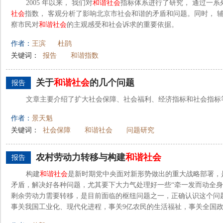
2005 年以来， 我们对
和谐社会
指标体系进行了研究， 通过一系列数
社会
指数， 客观分析了影响北京市社会和谐的矛盾和问题。同时， 
察市民对
和谐社会
的主观感受和社会诉求的重要依据。
作者：
王滨
杜鹃
关键词：
报告
和谐指数
关于
和谐社会
的几个问题
报告
文章主要介绍了扩大社会保障、社会福利、经济指标和社会指标
作者：
景天魁
关键词：
社会保障
和谐社会
问题研究
农村劳动力转移与构建
和谐社会
报告
构建
和谐社会
是新时期党中央面对新形势做出的重大战略部署，
矛盾，解决好各种问题，尤其要下大力气处理好一些“牵一发而动全身
剩余劳动力需要转移，是目前面临的枢纽问题之一，正确认识这个问
事关我国工业化、现代化进程，事关9亿农民的生活福祉，事关全国政治