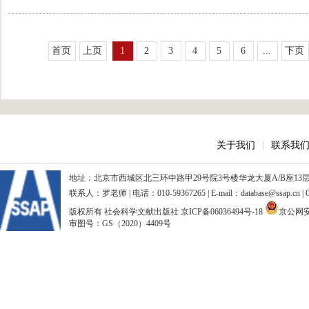
首页
上页
1
2
3
4
5
6
...
下页
关于我们
|
联系我
地址：北京市西城区北三环中路甲29号院3号楼华龙大厦A/B座13层、15
联系人：罗老师 | 电话：010-59367265 | E-mail：database@ssap.cn
版权所有 社会科学文献出版社
京ICP备06036494号-18
京公网安备
审图号：GS（2020）4409号