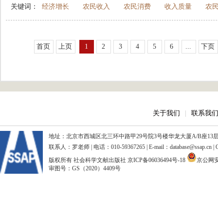
关键词：
经济增长
农民收入
农民消费
收入质量
农
首页
上页
1
2
3
4
5
6
...
下页
关于我们
|
联系我
地址：北京市西城区北三环中路甲29号院3号楼华龙大厦A/B座13层、15
联系人：罗老师 | 电话：010-59367265 | E-mail：database@ssap.cn
版权所有 社会科学文献出版社
京ICP备06036494号-18
京公网安备
审图号：GS（2020）4409号