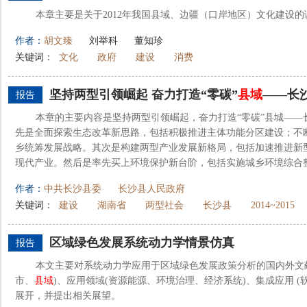
本章主要是关于2012年我国县域、边疆（口岸地区）文化建设的
作者：
胡文臻
刘举科
董知珍
关键词：
文化
政府
建设
消费
坚持两型引领崛起 奋力打造“零碳”
县域
——长沙
报告
本章的主要内容是坚持两型引领崛起，奋力打造“零碳”县城——
先是全面探索生态改革新思路，包括积极推进主体功能分区建设；不
乡统筹发展战略。其次是构建两型产业发展新格局，包括加速推进新
现代产业。然后是率先买上环境保护新台阶，包括实施城乡环境综合整治
作者：
中共长沙县委
长沙县人民政府
关键词：
建设
湖南省
两型社会
长沙县
2014~2015
区域绿色发展系统动力学情景仿真
报告
本文主要对系统动力学应用于区域绿色发展政策分析的国内外文
市、
县域
)、应用领域(资源能源、环境治理、经济系统)、集成应用 (
展开，并提出相关展望。