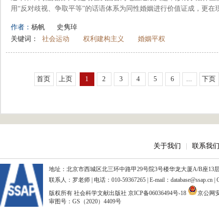
用“反对歧视、争取平等”的话语体系为同性婚姻进行价值证成，更在现
作者：
杨帆
史隽琸
关键词：
社会运动
权利建构主义
婚姻平权
首页
上页
1
2
3
4
5
6
...
下页
关于我们
|
联系我
地址：北京市西城区北三环中路甲29号院3号楼华龙大厦A/B座13层、15
联系人：罗老师 | 电话：010-59367265 | E-mail：database@ssap.cn
版权所有 社会科学文献出版社
京ICP备06036494号-18
京公网安备
审图号：GS（2020）4409号