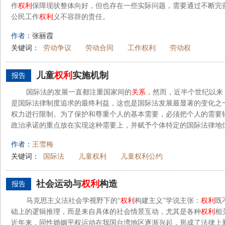
作
权利
保障现状整体向好，但也存在一些实际问题，需要通过不断完
公民工作
权利
义不容辞的责任。
作者：
张丽霞
关键词：
劳动争议
劳动合同
工作权利
劳动权
儿童
权利
实施机制
报告
国际法的发展一直都注重国家间的
关系
，然而，近半个世纪以来
是国际法律制度追求的最终利益，这也是国际法发展最显著的变化之
权力进行限制。为了保护和尊重个人的基本需要，必须把个人的需要
政治承诺的重点放在实现这种需要上，并赋予个体特定的国际法律地位
作者：
王雪梅
关键词：
国际法
儿童权利
儿童权利公约
社会运动与
权利
构造
报告
马克思主义法社会学视野下的“
权利
构建主义”学说主张：
权利
既
础上的逻辑推理，而是来自具体的社会情景互动，尤其是各种
权利
相
近年来，同性婚姻平权运动在我国台湾地区逐渐兴起，形成了法律上