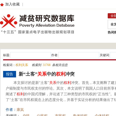
加入收藏
|
全
全
热词
标题:
作者:
关键词:
检索词：
权利关系
检索到
31768
条相关信息
新“土客”
关系
中的
权利
冲突
报告
本文探讨的是新“土客”
关系
中的
权利
冲突。首先，本文阐释了建
户籍制度与市民权支付的悖论。其次，本文说明了我国人口目前所享
阐述了
权利
的中国式理解，并论述了三种类型的市民权的“正当性”。
了“土客”在市民权观念上的态度分化，并基于实证分析的结果做出了
作者：
康岚
关键词：
户籍
公民权
市民权
集体特权
个体特权