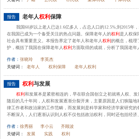
老年人
权利
保障
报告
我国60岁以上老人已达1.6亿多人，占总人口的12.5%;到201
在我国已成为一个备受关注的热点问题。保障老年人的
权利
是人权保
社会具有重要意义。本报告界定了老年人和老年人
权利
的概念，梳理
护，概括了我国在保障老年人
权利
方面取得的成就，分析了我国老年
作者：
张晓玲
李英杰
关键词：
老年人
权利保障
老年人权利
权利
与发展
报告
权利
和发展本是紧密相连的，早在联合国创立之初就将人权、发
随后的几十年间，人权和发展逐渐分裂开来，主要原因是人们狭隘地
律工作者和政治家的工作范畴，而发展则是科学家和经济学家研究的
不断深入，人们逐渐认识到人权不仅包括政治权利，同时还包括经济
作者：
徐秀丽
李小云
齐顾波
关键词：
发展
实践
权利