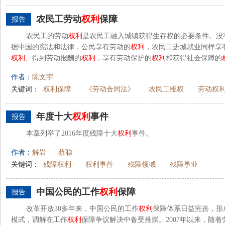
农民工劳动
权利
保障
报告
农民工的劳动
权利
是农民工融入城镇获得生存权的必要条件。没
据中国的宪法和法律，公民享有劳动的
权利
，农民工进城就业同样享
权利
、得到劳动报酬的
权利
，享有劳动保护的
权利
和获得社会保障的
作者：
陈文宇
关键词：
权利保障
《劳动合同法》
农民工维权
劳动权
年度十大
权利
事件
报告
本章列举了2016年度残障十大
权利
事件。
作者：
解岩
蔡聪
关键词：
残障权利
权利事件
残障领域
残障事业
中国公民的工作
权利
保障
报告
改革开放30多年来，中国公民的工作
权利
保障体系日益完善，形
模式，调解在工作
权利
保障争议解决中备受推崇。2007年以来，随