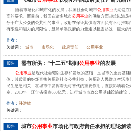
《城市
公用事业
市场化中的政府责任》研究结
报告
随着市场化和城市化的发展，我国社会对城市
公用事业
无论是在
高的要求。而目前，我国在诸多城市
公用事业
的供给方面却难以满足
务于广大公众的公共性的事业，政府在保证其供给方面负有不可推卸
有限性和能力的局限性，显然单靠政府的力量难以担当起这一巨大的责任。
作者：
关键词：
城市
市场化
政府责任
公用事业
需有所供：“十二五”期间
公用事业
的发展
报告
公用事业
是现代社会赖以生存和发展的基础，是城市的重要基础
体，其质量的好坏直接关系到社会公共利益，关系到人民群众生活质
民生息息相关，在城市中发挥着无可替代的重要作用，直接影响着公
定。2010年，辽宁省投资650亿元，进行城市市政公用基础设施建设，
作者：
孙洪敏
关键词：
城市
公用事业
市场化与政府责任承担的理论解
报告