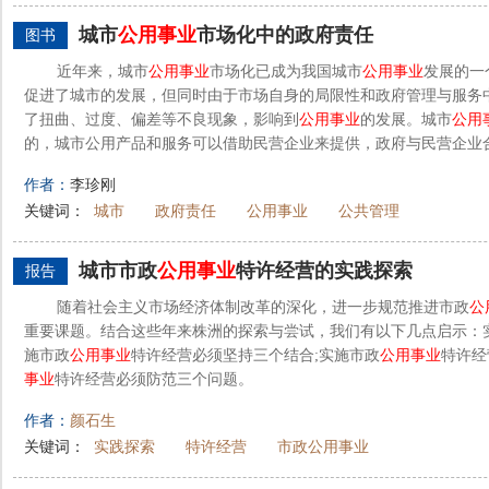
城市
公用事业
市场化中的政府责任
图书
近年来，城市
公用事业
市场化已成为我国城市
公用事业
发展的一
促进了城市的发展，但同时由于市场自身的局限性和政府管理与服务
了扭曲、过度、偏差等不良现象，影响到
公用事业
的发展。城市
公用
的，城市公用产品和服务可以借助民营企业来提供，政府与民营企业合
作者：
李珍刚
关键词：
城市
政府责任
公用事业
公共管理
城市市政
公用事业
特许经营的实践探索
报告
随着社会主义市场经济体制改革的深化，进一步规范推进市政
公
重要课题。结合这些年来株洲的探索与尝试，我们有以下几点启示：
施市政
公用事业
特许经营必须坚持三个结合;实施市政
公用事业
特许经
事业
特许经营必须防范三个问题。
作者：
颜石生
关键词：
实践探索
特许经营
市政公用事业