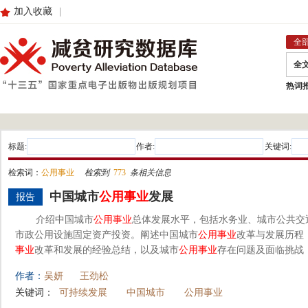
加入收藏
|
全
全
热词
标题:
作者:
关键词:
检索词：
公用事业
检索到
773
条相关信息
中国城市
公用事业
发展
报告
介绍中国城市
公用事业
总体发展水平，包括水务业、城市公共交
市政公用设施固定资产投资。阐述中国城市
公用事业
改革与发展历程
事业
改革和发展的经验总结，以及城市
公用事业
存在问题及面临挑战
作者：
吴妍
王劲松
关键词：
可持续发展
中国城市
公用事业