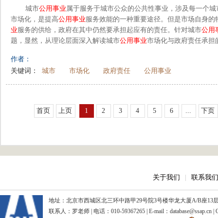
城市
公用事业
属于服务于城市公众的公共性事业，涉及每一个城
市场化，是提高
公用事业
服务效能的一种重要途径。但是市场自身的
业
服务的供给，政府在其中仍然要承担起应有的责任。针对城市
公用
题，显然，从理论层面深入解读城市
公用事业
市场化与政府责任承担
作者：
关键词：
城市
市场化
政府责任
公用事业
首页
上页
1
2
3
4
5
6
...
下页
关于我们
|
联系我
地址：北京市西城区北三环中路甲29号院3号楼华龙大厦A/B座13层、15
联系人：罗老师 | 电话：010-59367265 | E-mail：database@ssap.cn