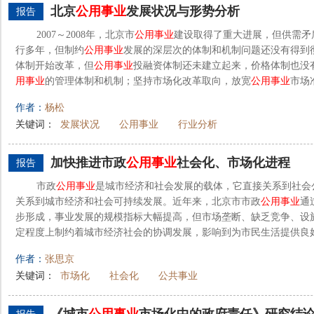
北京
公用事业
发展状况与形势分析
报告
2007～2008年，北京市
公用事业
建设取得了重大进展，但供需矛
行多年，但制约
公用事业
发展的深层次的体制和机制问题还没有得到
体制开始改革，但
公用事业
投融资体制还未建立起来，价格体制也没
用事业
的管理体制和机制；坚持市场化改革取向，放宽
公用事业
市场
作者：
杨松
关键词：
发展状况
公用事业
行业分析
加快推进市政
公用事业
社会化、市场化进程
报告
市政
公用事业
是城市经济和社会发展的载体，它直接关系到社会
关系到城市经济和社会可持续发展。近年来，北京市市政
公用事业
通
步形成，事业发展的规模指标大幅提高，但市场垄断、缺乏竞争、设
定程度上制约着城市经济社会的协调发展，影响到为市民生活提供良好
作者：
张思京
关键词：
市场化
社会化
公共事业