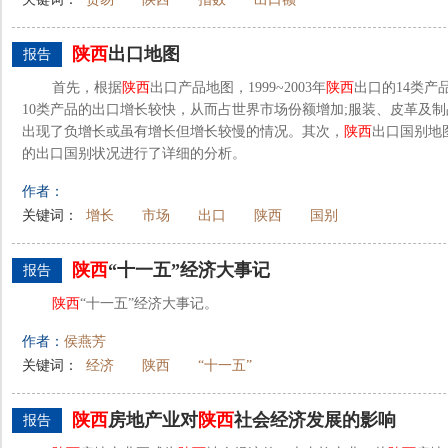
陕西
出口地图
报告
首先，根据
陕西
出口产品地图，1999~2003年
陕西
出口的14类产
10类产品的出口增长较快，从而占世界市场份额增加;服装、皮革及
出现了负增长或虽有增长但增长较慢的情况。其次，
陕西
出口国别地图
的出口国别状况进行了详细的分析。
作者：
关键词：
增长
市场
出口
陕西
国别
陕西
“十一五”经济大事记
报告
陕西
“十一五”经济大事记。
作者：
侯燕芳
关键词：
经济
陕西
“十一五”
陕西
房地产业对
陕西
社会经济发展的影响
报告