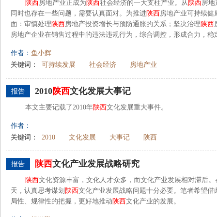
陕西
房地产业正成为
陕西
社会经济的一大支柱产业。从
陕西
房地
同时也存在一些问题，需要认真面对。为推进
陕西
房地产业可持续健
面：审慎处理
陕西
房地产投资增长与预防通胀的关系；坚决治理
陕西
房地产企业在销售过程中的违法违规行为，综合调控，形成合力，稳
作者：
鱼小辉
关键词：
可持续发展
社会经济
房地产业
2010
陕西
文化发展大事记
报告
本文主要记载了2010年
陕西
文化发展重大事件。
作者：
关键词：
2010
文化发展
大事记
陕西
陕西
文化产业发展战略研究
报告
陕西
文化资源丰富，文化人才众多，而文化产业发展相对滞后。
天，认真思考谋划
陕西
文化产业发展战略问题十分必要。笔者希望借
局性、规律性的把握，更好地推动
陕西
文化产业的发展。