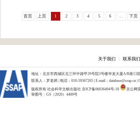
首页
上页
1
2
3
4
5
6
...
下页
关于我们
|
联系我
地址：北京市西城区北三环中路甲29号院3号楼华龙大厦A/B座13层、15
联系人：罗老师 | 电话：010-59367265 | E-mail：database@ssap.cn
版权所有 社会科学文献出版社
京ICP备06036494号-18
京公网安备
审图号：GS（2020）4409号