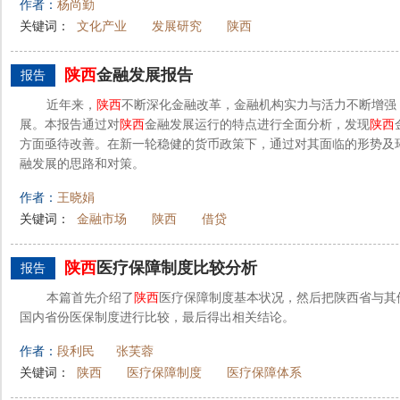
作者：
杨尚勤
关键词：
文化产业
发展研究
陕西
陕西
金融发展报告
报告
近年来，
陕西
不断深化金融改革，金融机构实力与活力不断增强
展。本报告通过对
陕西
金融发展运行的特点进行全面分析，发现
陕西
方面亟待改善。在新一轮稳健的货币政策下，通过对其面临的形势及
融发展的思路和对策。
作者：
王晓娟
关键词：
金融市场
陕西
借贷
陕西
医疗保障制度比较分析
报告
本篇首先介绍了
陕西
医疗保障制度基本状况，然后把陕西省与其
国内省份医保制度进行比较，最后得出相关结论。
作者：
段利民
张芙蓉
关键词：
陕西
医疗保障制度
医疗保障体系