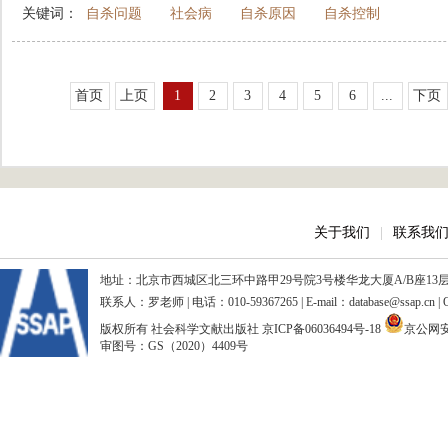
关键词：
自杀问题
社会病
自杀原因
自杀控制
首页
上页
1
2
3
4
5
6
...
下页
关于我们
|
联系我
地址：北京市西城区北三环中路甲29号院3号楼华龙大厦A/B座13层、15
联系人：罗老师 | 电话：010-59367265 | E-mail：database@ssap.cn
版权所有 社会科学文献出版社
京ICP备06036494号-18
京公网安备
审图号：GS（2020）4409号