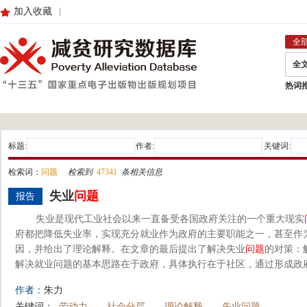
加入收藏
|
全
全
热词
标题:
作者:
关键词:
检索词：
问题
检索到
47341
条相关信息
失业
问题
报告
失业是现代工业社会以来一直备受各国政府关注的一个重大现实
府都把降低失业率，实现充分就业作为政府的主要职能之一，甚至作
因，并给出了理论解释。在文章的最后提出了解决失业
问题
的对策：
解决就业问题的基本思路在于政府，具体执行在于社区，通过形成政府
作者：
朱力
关键词：
劳动力
社会分层
理论解释
失业问题