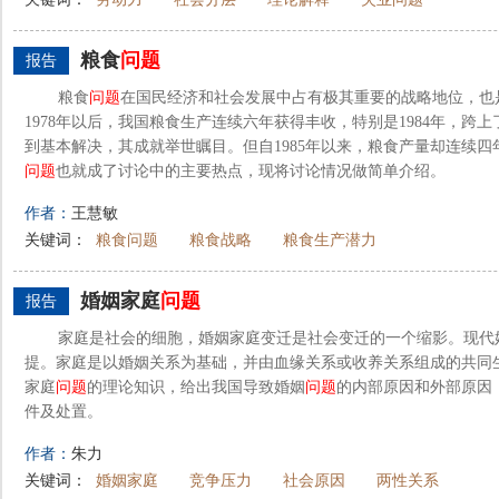
粮食
问题
报告
粮食
问题
在国民经济和社会发展中占有极其重要的战略地位，也
1978年以后，我国粮食生产连续六年获得丰收，特别是1984年，跨
到基本解决，其成就举世瞩目。但自1985年以来，粮食产量却连续
问题
也就成了讨论中的主要热点，现将讨论情况做简单介绍。
作者：
王慧敏
关键词：
粮食问题
粮食战略
粮食生产潜力
婚姻家庭
问题
报告
家庭是社会的细胞，婚姻家庭变迁是社会变迁的一个缩影。现代
提。家庭是以婚姻关系为基础，并由血缘关系或收养关系组成的共同
家庭
问题
的理论知识，给出我国导致婚姻
问题
的内部原因和外部原因
件及处置。
作者：
朱力
关键词：
婚姻家庭
竞争压力
社会原因
两性关系