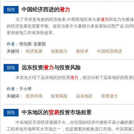
中国经济西进的
潜力
报告
为了寻求更有效的经济效果,中西部地区有大量
潜力
和实力为整体
的经济发展也需要平衡。故应当集中大量精力来发展知识型产业,但同
更有效地工作来加快改革。
作者：
劳伦斯·克莱因
关键词：
经济发展
创新能力
新技术
中国经济西进
远东投资
潜力
与投资风险
报告
本首先介绍了远东地区的投资
潜力
，然后分析了远东地区的投资
作者：
于小琴
关键词：
投资环境
投资风险
远东地区
投资潜力
中东地区的
贸易
投资市场前景
报告
中东地区尽管经济规模不大，但在国际经济中拥有不容小觑的重
工程承包市场和军火市场之一，也是重要的粮食进口市场。中东国家