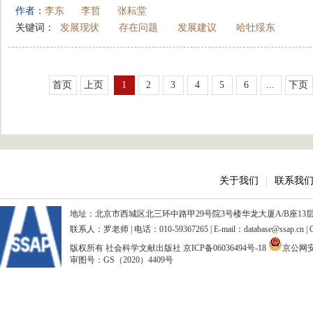
作者：
李东
李哲
张耘堂
关键词：
发展现状
存在问题
发展建议
哈牡绥东
首页
上页
1
2
3
4
5
6
...
下页
关于我们
|
联系我
地址：北京市西城区北三环中路甲29号院3号楼华龙大厦A/B座13层、15
联系人：罗老师 | 电话：010-59367265 | E-mail：database@ssap.cn
版权所有 社会科学文献出版社
京ICP备06036494号-18
京公网安备
审图号：GS（2020）4409号