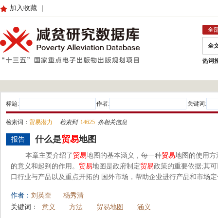
加入收藏
|
全
全
热词
标题:
作者:
关键词:
检索词：
贸易潜力
检索到
14625
条相关信息
什么是
贸易
地图
报告
本章主要介绍了
贸易
地图的基本涵义，每一种
贸易
地图的使用方
的意义和起到的作用。
贸易
地图是政府制定
贸易
政策的重要依据;其
口行业与产品以及重点开拓的 国外市场，帮助企业进行产品和市场
作者：
刘英奎
杨秀清
关键词：
意义
方法
贸易地图
涵义