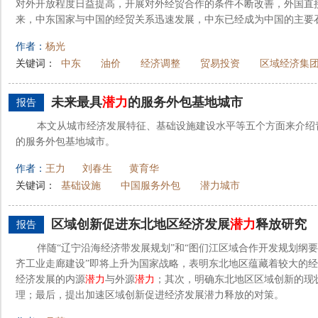
对外开放程度日益提高，开展对外经贸合作的条件不断改善，外国直接
来，中东国家与中国的经贸关系迅速发展，中东已经成为中国的主要石
作者：
杨光
关键词：
中东
油价
经济调整
贸易投资
区域经济集
未来最具
潜力
的服务外包基地城市
报告
本文从城市经济发展特征、基础设施建设水平等五个方面来介绍
的服务外包基地城市。
作者：
王力
刘春生
黄育华
关键词：
基础设施
中国服务外包
潜力城市
区域创新促进东北地区经济发展
潜力
释放研究
报告
伴随“辽宁沿海经济带发展规划”和“图们江区域合作开发规划纲要
齐工业走廊建设”即将上升为国家战略，表明东北地区蕴藏着较大的
经济发展的内源
潜力
与外源
潜力
；其次，明确东北地区区域创新的现
理；最后，提出加速区域创新促进经济发展潜力释放的对策。