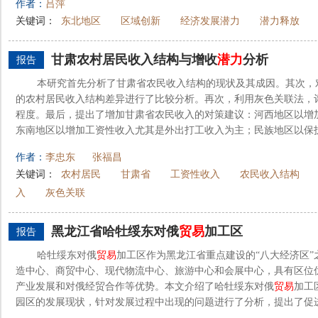
作者：
吕萍
关键词：
东北地区
区域创新
经济发展潜力
潜力释放
甘肃农村居民收入结构与增收
潜力
分析
报告
本研究首先分析了甘肃省农民收入结构的现状及其成因。其次，
的农村居民收入结构差异进行了比较分析。再次，利用灰色关联法，
程度。最后，提出了增加甘肃省农民收入的对策建议：河西地区以增
东南地区以增加工资性收入尤其是外出打工收入为主；民族地区以保护
作者：
李忠东
张福昌
关键词：
农村居民
甘肃省
工资性收入
农民收入结构
入
灰色关联
黑龙江省哈牡绥东对俄
贸易
加工区
报告
哈牡绥东对俄
贸易
加工区作为黑龙江省重点建设的“八大经济区
造中心、商贸中心、现代物流中心、旅游中心和会展中心，具有区位
产业发展和对俄经贸合作等优势。本文介绍了哈牡绥东对俄
贸易
加工
园区的发展现状，针对发展过程中出现的问题进行了分析，提出了促