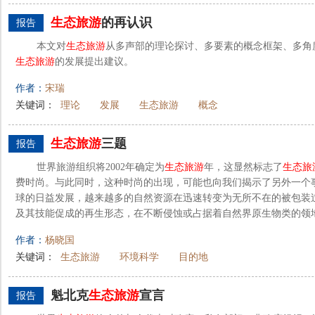
生态旅游
的再认识
报告
本文对
生态旅游
从多声部的理论探讨、多要素的概念框架、多角
生态旅游
的发展提出建议。
作者：
宋瑞
关键词：
理论
发展
生态旅游
概念
生态旅游
三题
报告
世界旅游组织将2002年确定为
生态旅游
年，这显然标志了
生态旅
费时尚。与此同时，这种时尚的出现，可能也向我们揭示了另外一个
球的日益发展，越来越多的自然资源在迅速转变为无所不在的被包装
及其技能促成的再生形态，在不断侵蚀或占据着自然界原生物类的领地。
作者：
杨晓国
关键词：
生态旅游
环境科学
目的地
魁北克
生态旅游
宣言
报告