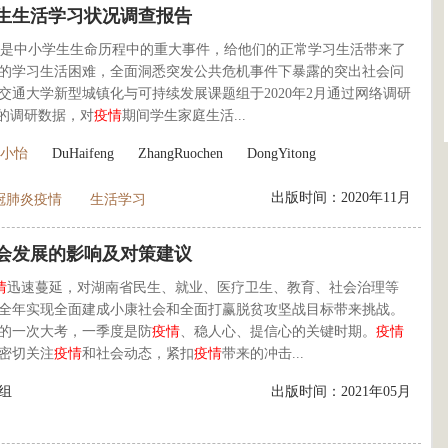
生生活学习状况调查报告
是中小学生生命历程中的重大事件，给他们的正常学习生活带来了
的学习生活困难，全面洞悉突发公共危机事件下暴露的突出社会问
通大学新型城镇化与可持续发展课题组于2020年2月通过网络调研
的调研数据，对
疫情
期间学生家庭生活...
小怡
DuHaifeng
ZhangRuochen
DongYitong
出版时间：2020年11月
冠肺炎疫情
生活学习
会发展的影响及对策建议
情
迅速蔓延，对湖南省民生、就业、医疗卫生、教育、社会治理等
全年实现全面建成小康社会和全面打赢脱贫攻坚战目标带来挑战。
的一次大考，一季度是防
疫情
、稳人心、提信心的关键时期。
疫情
密切关注
疫情
和社会动态，紧扣
疫情
带来的冲击...
组
出版时间：2021年05月