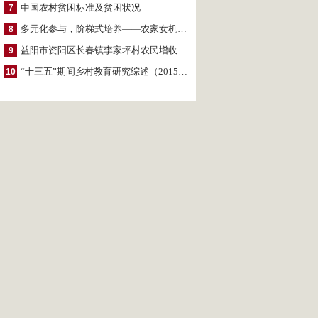
中国农村贫困标准及贫困状况
7
多元化参与，阶梯式培养——农家女机构农村妇女参政项目介绍
8
益阳市资阳区长春镇李家坪村农民增收调研报告
9
“十三五”期间乡村教育研究综述（2015～2020）
10