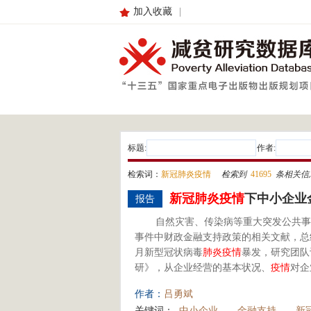
加入收藏
|
标题:
作者:
检索词：
新冠肺炎疫情
检索到
41695
条相关信
新
冠
肺炎
疫情
下中小企业
报告
自然灾害、传染病等重大突发公共事
事件中财政金融支持政策的相关文献，总结
月新型冠状病毒
肺炎
疫情
暴发，研究团队
研》，从企业经营的基本状况、
疫情
对企
作者：
吕勇斌
关键词：
中小企业
金融支持
新