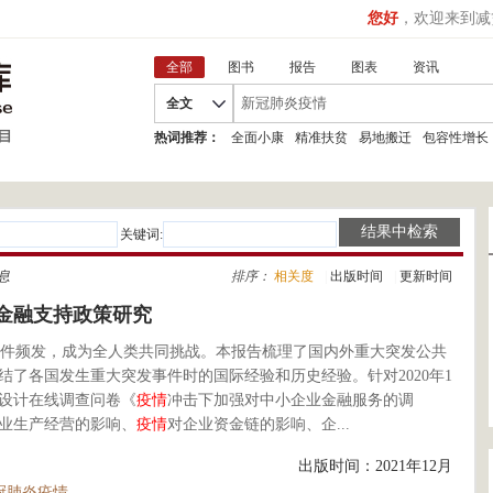
您好
，欢迎来到减
全部
图书
报告
图表
资讯
全文
热词推荐：
全面小康
精准扶贫
易地搬迁
包容性增长
关键词:
息
排序：
相关度
|
出版时间
|
更新时间
金融支持政策研究
件频发，成为全人类共同挑战。本报告梳理了国内外重大突发公共
了各国发生重大突发事件时的国际经验和历史经验。针对2020年1
设计在线调查问卷《
疫情
冲击下加强对中小企业金融服务的调
业生产经营的影响、
疫情
对企业资金链的影响、企...
出版时间：2021年12月
冠肺炎疫情