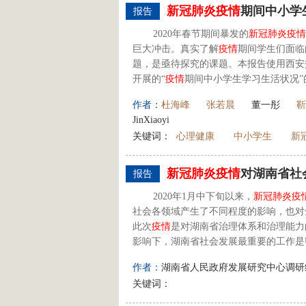
新
冠
肺炎
疫情
期间中小学
报告
2020年春节期间暴发的
新
冠
肺炎
疫情
巨大冲击。真实了解
疫情
期间学生们面临
题，是亟待探究的课题。本报告使用西安交
开展的“
疫情
期间中小学生学习生活状况”
作者：
杜海峰
张若晨
董一彤
靳
JinXiaoyi
关键词：
心理健康
中小学生
新
新
冠
肺炎
疫情
对湖南省社
报告
2020年1月中下旬以来，
新
冠
肺炎
疫
社会各领域产生了不同程度的影响，也对
此次
疫情
是对湖南省治理体系和治理能力
影响下，湖南省社会发展最重要的工作是
作者：
湖南省人民政府发展研究中心调研
关键词：