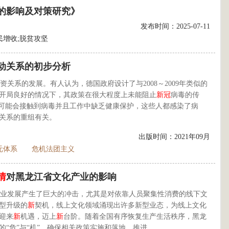
”的影响及对策研究》
发布时间：2025-07-11
民增收;脱贫攻坚
动关系的初步分析
资关系的发展。有人认为，德国政府设计了与2008～2009年类似的
开局良好的情况下，其政策在很大程度上未能阻止
新
冠
病毒的传
”可能会接触到病毒并且工作中缺乏健康保护，这些人都感染了病
关系的重组有关。
出版时间：2021年09月
元体系
危机法团主义
情
对黑龙江省文化产业的影响
业发展产生了巨大的冲击，尤其是对依靠人员聚集性消费的线下文
型升级的
新
契机，线上文化领域涌现出许多新型业态，为线上文化
迎来
新
机遇，迈上
新
台阶。随着全国有序恢复生产生活秩序，黑龙
“危”与“机”。确保相关政策实施和落地，推进...