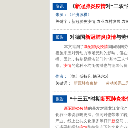
《
新
冠
肺炎
疫情
对“三农
资讯
来源：《经济纵横》
关键字：新冠肺炎疫情;农业农村发展;农
对德国
新
冠
肺炎
疫情
与劳
报告
本文追溯了
新
冠
肺炎
疫情
期间德国劳
措施来应对劳动力市场受到的影响，但在
播。因此，特别是经济部门的“基本工人
毒。
疫情
的这种不均衡传播也与德国劳资
作者：
〔德〕斯特凡·施马尔茨
关键词：
新冠肺炎疫情
劳动关系二
“十三五”时期
新
冠
肺炎
疫
报告
新
冠
肺炎
疫情
的暴发对黑龙江文化产
化行业来说影响更深。但同时也带来了转
产业、线上公共文化服务等打开
新
空间，
江省要把握好
疫情
防控常态下的文化产业的