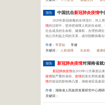
中国抗击
新
冠
肺炎
疫情
中
报告
2020年新冠病毒的全球流行，对
情
的过程中，坚持把保障人民的生命权、
社会成员的生命权、健康权，合理协调生
他公共利益之间的关系，成功阻断病毒在中
作者：
李君如
常健
关键词：
人权保障
生命权
健康
新
冠
肺炎
疫情
对湖南省就
报告
新
冠
肺炎
疫情
自2019年12月暴发以
疫情
较严重的省份。
疫情
的发生和快速蔓
情
对就业的影响将凸显，湖南省应迅速采
作者：
湖南省人民政府发展研究中心调研
关键词：