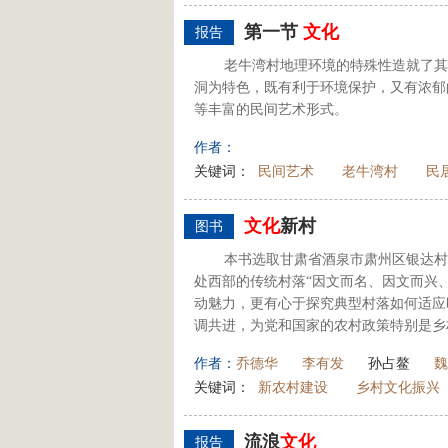
第一节
文化
报告
老牛湾村地理环境的特殊性造就了其
洞为特色，既有利于环境保护，又有浓郁
等丰富的民间艺术形式。
作者：
关键词：
民间艺术
老牛湾村
民
文化
新村
图书
本书选取甘肃省酒泉市肃州区银达村
处西部的传统村落“因文而名、因文而兴
动魅力，更有心于探究典型村落如何适应
调共进，为党和国家的农村政策特别是乡
作者：
乔德华
李有发
孙占鳌
魏
关键词：
新农村建设
乡村文化振兴
流浪
文化
报告