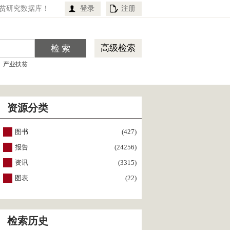
贫研究数据库！
登录
注册
高级检索
产业扶贫
资源分类
图书
(427)
报告
(24256)
资讯
(3315)
图表
(22)
检索历史