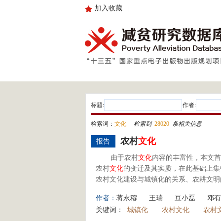
加入收藏
|
标题:
作者:
检索词：
文化
检索到
28020
条相关信息
农村
文化
报告
由于农村
文化
内容的丰富性，本文首
农村
文化
的变迁及其实质，在此基础上集
农村文化建设与城镇化的关系、农耕文明
作者：
蒋永穆
王瑞
豆小磊
邓有
关键词：
城镇化
农村文化
农村