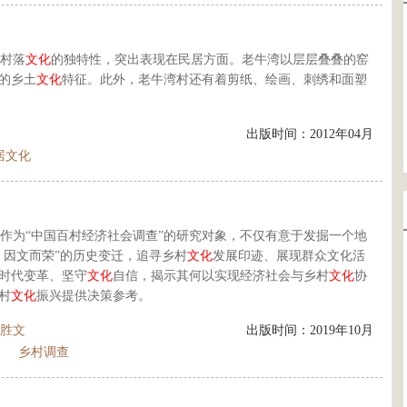
村落
文化
的独特性，突出表现在民居方面。老牛湾以层层叠叠的窑
的乡土
文化
特征。此外，老牛湾村还有着剪纸、绘画、刺绣和面塑
出版时间：2012年04月
居文化
作为“中国百村经济社会调查”的研究对象，不仅有意于发掘一个地
、因文而荣”的历史变迁，追寻乡村
文化
发展印迹、展现群众文化活
时代变革、坚守
文化
自信，揭示其何以实现经济社会与乡村
文化
协
村
文化
振兴提供决策参考。
胜文
出版时间：2019年10月
乡村调查