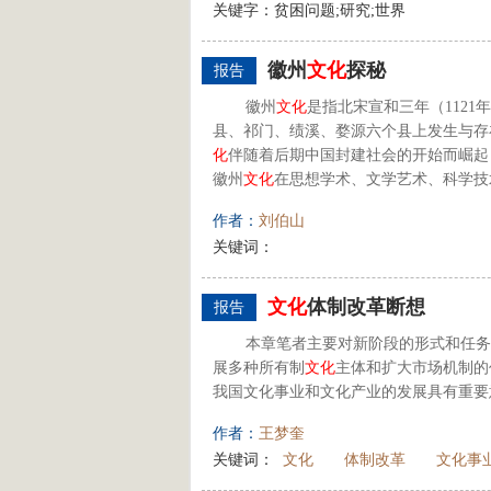
关键字：贫困问题;研究;世界
徽州
文化
探秘
报告
徽州
文化
是指北宋宣和三年（112
县、祁门、绩溪、婺源六个县上发生与存
化
伴随着后期中国封建社会的开始而崛起
徽州
文化
在思想学术、文学艺术、科学技
作者：
刘伯山
关键词：
文化
体制改革断想
报告
本章笔者主要对新阶段的形式和任务
展多种所有制
文化
主体和扩大市场机制的
我国文化事业和文化产业的发展具有重要
作者：
王梦奎
关键词：
文化
体制改革
文化事