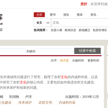
您好
，欢迎来到减
全部
图书
报告
图表
资讯
全文
热词推荐：
全面小康
精准扶贫
易地搬迁
包容性增长
关键词:
排序：
相关度
|
出版时间
|
更新时间
先对基础性问题进行了研究，梳理了农村
文化
的内涵和外延，以及
中研究了农村
文化
的核心内容，主要包括如何推进农村文化建设、
的传承保护和创新的问题。
根
刘润秋
卢洋
出版时间：2019年12月
文化建设
传承保护
农耕文明
内涵和外延