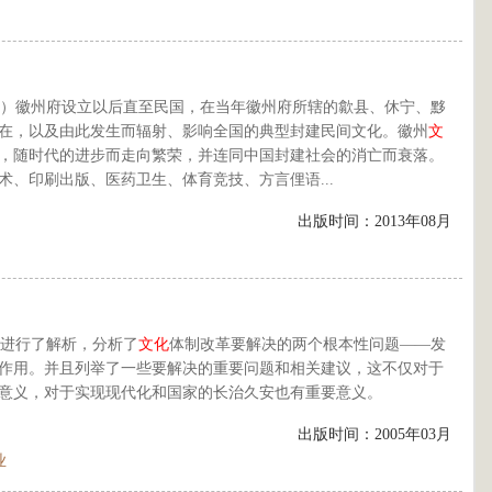
1年）徽州府设立以后直至民国，在当年徽州府所辖的歙县、休宁、黟
在，以及由此发生而辐射、影响全国的典型封建民间文化。徽州
文
，随时代的进步而走向繁荣，并连同中国封建社会的消亡而衰落。
术、印刷出版、医药卫生、体育竞技、方言俚语...
出版时间：2013年08月
进行了解析，分析了
文化
体制改革要解决的两个根本性问题——发
作用。并且列举了一些要解决的重要问题和相关建议，这不仅对于
意义，对于实现现代化和国家的长治久安也有重要意义。
出版时间：2005年03月
业