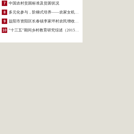
中国农村贫困标准及贫困状况
7
多元化参与，阶梯式培养——农家女机构农村妇女参政项目介绍
8
益阳市资阳区长春镇李家坪村农民增收调研报告
9
“十三五”期间乡村教育研究综述（2015～2020）
10