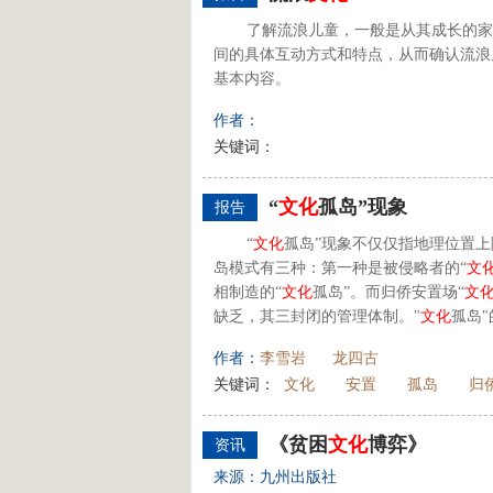
了解流浪儿童，一般是从其成长的家
间的具体互动方式和特点，从而确认流浪
基本内容。
作者：
关键词：
“
文化
孤岛”现象
报告
“
文化
孤岛”现象不仅仅指地理位置
岛模式有三种：第一种是被侵略者的“
文
相制造的“
文化
孤岛”。而归侨安置场“
文
缺乏，其三封闭的管理体制。"
文化
孤岛"
作者：
李雪岩
龙四古
关键词：
文化
安置
孤岛
归
《贫困
文化
博弈》
资讯
来源：九州出版社