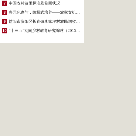
中国农村贫困标准及贫困状况
7
多元化参与，阶梯式培养——农家女机构农村妇女参政项目介绍
8
益阳市资阳区长春镇李家坪村农民增收调研报告
9
“十三五”期间乡村教育研究综述（2015～2020）
10