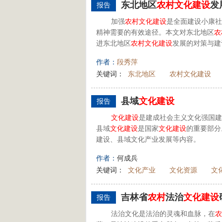
东北地区
农村
文化建设
发
报告
加强
农村
文化建设
是全面建设小康社
精神需要的有效途径。本文对东北地区
农
进东北地区
农村
文化建设
发展的对策与建
作者：
段秀萍
关键词：
东北地区
农村文化建设
县域
文化建设
报告
文化建设
是建成社会主义文化强国建
县域
文化建设
是国家
文化建设
的重要部分
建设、县域文化产业发展等内容。
作者：
何成兵
关键词：
文化产业
文化资源
文
吉林省
农村
法治
文化建设
报告
法治文化是法治的灵魂和血脉，在
农