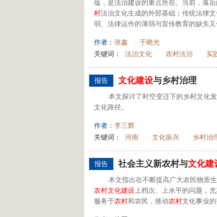
蕴，是法治建设的重点所在。当前，落后
村
法治文化生成的外部基础；传统法律文
弱、法律运作的薄弱与宣传教育的缺失又
作者：
张鑫
于晓光
关键词：
法治文化
农村法治
实
文化建设
与乡村治理
报告
本文探讨了时空变迁下的乡村文化发
文化路径。
作者：
李三辉
关键词：
河南
文化振兴
乡村治
社会主义新农村与
文化建
报告
本文指出在不断提高广大农民物质生
农村
文化建设
上档次、上水平的问题，尤
服务于
农村
和农民，推动
农村
文化事业的