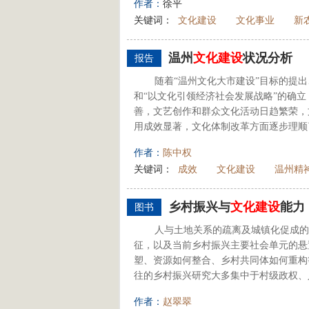
作者：
徐平
关键词：
文化建设
文化事业
新
温州
文化建设
状况分析
报告
随着“温州文化大市建设”目标的提出
和“以文化引领经济社会发展战略”的确立
善，文艺创作和群众文化活动日趋繁荣，
用成效显著，文化体制改革方面逐步理顺
作者：
陈中权
关键词：
成效
文化建设
温州精
乡村振兴与
文化建设
能力
图书
人与土地关系的疏离及城镇化促成的
征，以及当前乡村振兴主要社会单元的悬
塑、资源如何整合、乡村共同体如何重构
往的乡村振兴研究大多集中于村级政权、人
作者：
赵翠翠