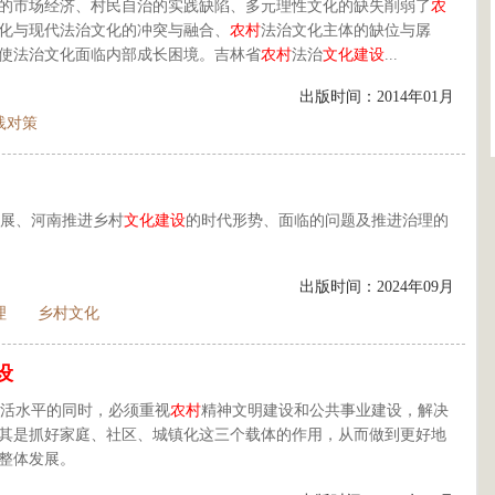
的市场经济、村民自治的实践缺陷、多元理性文化的缺失削弱了
农
化与现代法治文化的冲突与融合、
农村
法治文化主体的缺位与孱
使法治文化面临内部成长困境。吉林省
农村
法治
文化建设
...
出版时间：2014年01月
践对策
展、河南推进乡村
文化建设
的时代形势、面临的问题及推进治理的
出版时间：2024年09月
理
乡村文化
设
活水平的同时，必须重视
农村
精神文明建设和公共事业建设，解决
其是抓好家庭、社区、城镇化这三个载体的作用，从而做到更好地
整体发展。