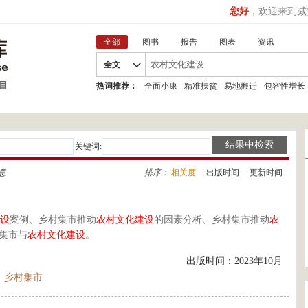
您好
，欢迎来到减
全部
图书
报告
图表
资讯
全文
热词推荐：
全面小康
精准扶贫
易地搬迁
包容性增长
关键词:
息
排序：
相关度
|
出版时间
|
更新时间
设
案例、乡村集市推动
农村
文化建设
的因素分析、乡村集市推动
农
集市与
农村
文化建设
。
出版时间：2023年10月
乡村集市