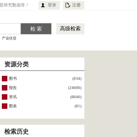
贫研究数据库！
登录
注册
高级检索
产业扶贫
资源分类
图书
(634)
报告
(24606)
资讯
(8646)
图表
(81)
检索历史