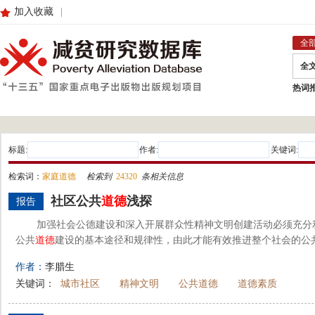
加入收藏
|
全
全
热词
标题:
作者:
关键词:
检索词：
家庭道德
检索到
24320
条相关信息
社区公共
道德
浅探
报告
加强社会公德建设和深入开展群众性精神文明创建活动必须充分
公共
道德
建设的基本途径和规律性，由此才能有效推进整个社会的公
作者：
李腊生
关键词：
城市社区
精神文明
公共道德
道德素质