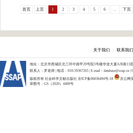
首页
上页
1
2
3
4
5
6
...
下页
关于我们
|
联系我
地址：北京市西城区北三环中路甲29号院3号楼华龙大厦A/B座13层、15
联系人：罗老师 | 电话：010-59367265 | E-mail：database@ssap.cn
版权所有 社会科学文献出版社
京ICP备06036494号-18
京公网安备
审图号：GS（2020）4409号