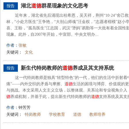
湖北
道德
群星现象的文化思考
报告
近年来，湖北省先后涌现出桂希恩，吴天祥，荆州“10·24”舍己
林，“小处方医生”王争艳，“大别山师魂”汪金权，“志愿者楷模”赵小亭
喜、王盼，“孤岛医生”江志国，武汉“犟妈”易勤等一大批有着全国性
现象。此外，自2007年开始，中宣部、中央文明办...
作者：
张敏
关键词：
文化
新生代特岗教师的
道德
养成及其支持系统
报告
这一代特岗教师是独具“转型特色”的一代，他们的生活中折射着
痛”——内外交织的矛盾与摩擦、
道德
生活的困境与博弈、价值观的更
与挑战。本文采用人文主义立场，以整体观、关系论和专业视角介入
德
养成机制，并基于此，提出新生代特岗教师的
道德
支持系统及其支
作者：
钟芳芳
关键词：
特岗教师
学校教育
道德
教师培养