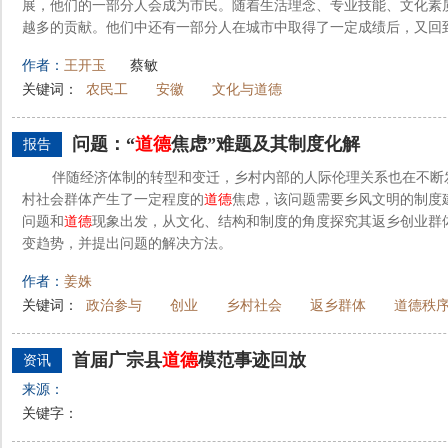
展，他们的一部分人会成为市民。随着生活理念、专业技能、文化素
越多的贡献。他们中还有一部分人在城市中取得了一定成绩后，又回到
作者：
王开玉
蔡敏
关键词：
农民工
安徽
文化与道德
问题：“
道德
焦虑”难题及其制度化解
报告
伴随经济体制的转型和变迁，乡村内部的人际伦理关系也在不断
村社会群体产生了一定程度的
道德
焦虑，该问题需要乡风文明的制度
问题和
道德
现象出发，从文化、结构和制度的角度探究其返乡创业群
变趋势，并提出问题的解决方法。
作者：
姜姝
关键词：
政治参与
创业
乡村社会
返乡群体
道德秩
首届广宗县
道德
模范事迹回放
资讯
来源：
关键字：