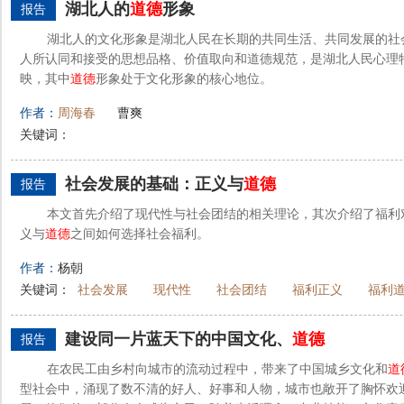
湖北人的
道德
形象
报告
湖北人的文化形象是湖北人民在长期的共同生活、共同发展的社
人所认同和接受的思想品格、价值取向和道德规范，是湖北人民心理
映，其中
道德
形象处于文化形象的核心地位。
作者：
周海春
曹爽
关键词：
社会发展的基础：正义与
道德
报告
本文首先介绍了现代性与社会团结的相关理论，其次介绍了福利
义与
道德
之间如何选择社会福利。
作者：
杨朝
关键词：
社会发展
现代性
社会团结
福利正义
福利
建设同一片蓝天下的中国文化、
道德
报告
在农民工由乡村向城市的流动过程中，带来了中国城乡文化和
道
型社会中，涌现了数不清的好人、好事和人物，城市也敞开了胸怀欢