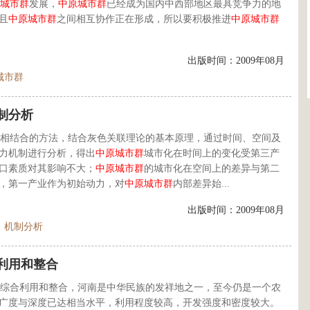
城市群
发展，
中原
城市群
已经成为国内中西部地区最具竞争力的地
且
中原
城市群
之间相互协作正在形成，所以要积极推进
中原
城市群
出版时间：2009年08月
城市群
制分析
相结合的方法，结合灰色关联理论的基本原理，通过时间、空间及
力机制进行分析，得出
中原
城市群
城市化在时间上的变化受第三产
口素质对其影响不大；
中原
城市群
的城市化在空间上的差异与第二
，第一产业作为初始动力，对
中原
城市群
内部差异始...
出版时间：2009年08月
机制分析
利用和整合
综合利用和整合，河南是中华民族的发祥地之一，至今仍是一个农
广度与深度已达相当水平，利用程度较高，开发强度和密度较大。