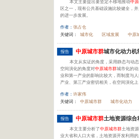
本文主要提出要坚定不移地推动
中原
区之一，现有公共基础设施比较健全，并
的进一步发展。
作者：
张占仓
关键词：
城市化
区域发展
中原
中原
城市群
城市化动力机
报告
本文从实证的角度，采用静态与动态
空间演化的角度对
中原
城市群
城市化的动
业和第一产业的影响比较大，而制度与人
产业、第三产业密切相关，在空间演化上
作者：
许家伟
关键词：
中原城市群
城市化动力
中原
城市群
土地资源综合
报告
本文主要分析了
中原
城市群
土地资源
业大省和人口大省，土地资源开发利用的