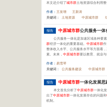
本文还介绍了
城市群
土地资源综合利用整
作者：
王发增
王新涛
关键词：
土地资源
中原城市群
中原
城市群
公共服务一体
报告
公共服务一体化是加速区域各种要素
群
经济一体化的重要基础。
中原
城市群
作
整体收入水平、公共服务水平等方面看，
素。未来，
中原
城市群
要以教育、就业与
作者：
易雪琴
关键词：
公共服务建设
中原城市群
中原
城市群
一体化发展思
报告
本文首先分析了
中原
城市群
一体化发
出了
中原
城市群
一体化发展存在的问题和
机制。