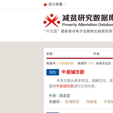
加入收藏
|
标题:
作者:
检索词：
中原城市群
检索到
5132
条相关信息
中原
城市群
报告
本章主要从基本情况、战略定位、发
面对
中原
城市群
进行介绍分析。
作者：
陈昊旻
关键词：
区域经济
河南省
中原