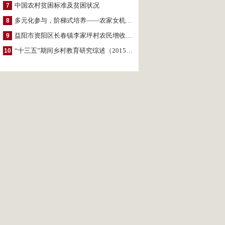
中国农村贫困标准及贫困状况
7
多元化参与，阶梯式培养——农家女机构农村妇女参政项目介绍
8
益阳市资阳区长春镇李家坪村农民增收调研报告
9
“十三五”期间乡村教育研究综述（2015～2020）
10