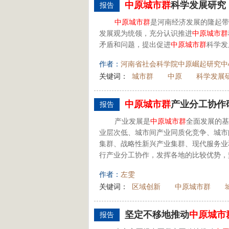
中原
城市群
科学发展研究
报告
中原
城市群
是河南经济发展的隆起带
发展观为统领，充分认识推进
中原
城市群
矛盾和问题，提出促进
中原
城市群
科学发
作者：
河南省社会科学院中原崛起研究中
关键词：
城市群
中原
科学发展
中原
城市群
产业分工协作
报告
产业发展是
中原
城市群
全面发展的基
业层次低、城市间产业同质化竞争、城市
集群、战略性新兴产业集群、现代服务业
行产业分工协作，发挥各地的比较优势，坚
作者：
左雯
关键词：
区域创新
中原城市群
坚定不移地推动
中原
城市
报告