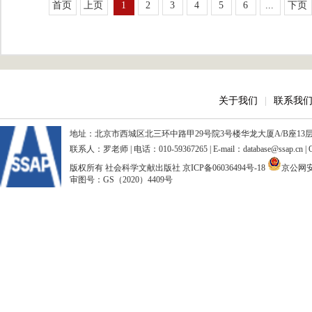
首页
上页
1
2
3
4
5
6
...
下页
关于我们
|
联系我
地址：北京市西城区北三环中路甲29号院3号楼华龙大厦A/B座13层、15
联系人：罗老师 | 电话：010-59367265 | E-mail：database@ssap.cn
版权所有 社会科学文献出版社
京ICP备06036494号-18
京公网安备
审图号：GS（2020）4409号