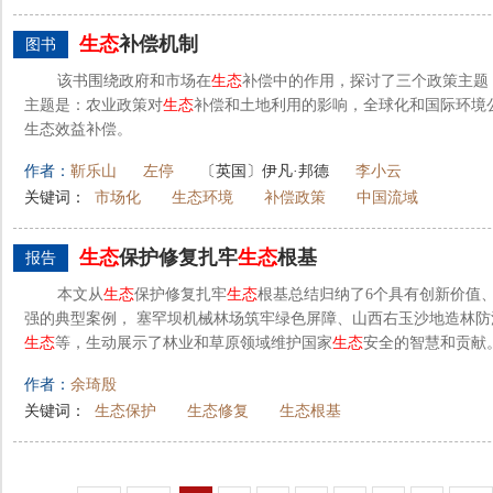
生态
补偿机制
图书
该书围绕政府和市场在
生态
补偿中的作用，探讨了三个政策主题
主题是：农业政策对
生态
补偿和土地利用的影响，全球化和国际环境
生态效益补偿。
作者：
靳乐山
左停
〔英国〕伊凡·邦德
李小云
关键词：
市场化
生态环境
补偿政策
中国流域
生态
保护修复扎牢
生态
根基
报告
本文从
生态
保护修复扎牢
生态
根基总结归纳了6个具有创新价值
强的典型案例， 塞罕坝机械林场筑牢绿色屏障、山西右玉沙地造林
生态
等，生动展示了林业和草原领域维护国家
生态
安全的智慧和贡献
作者：
余琦殷
关键词：
生态保护
生态修复
生态根基