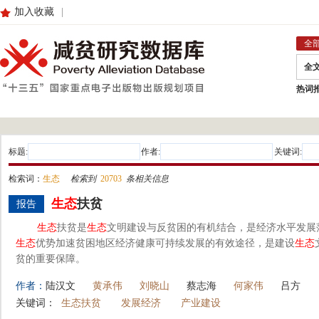
加入收藏
|
全
全
热词
标题:
作者:
关键词:
检索词：
生态
检索到
20703
条相关信息
生态
扶贫
报告
生态
扶贫是
生态
文明建设与反贫困的有机结合，是经济水平发展
生态
优势加速贫困地区经济健康可持续发展的有效途径，是建设
生态
贫的重要保障。
作者：
陆汉文
黄承伟
刘晓山
蔡志海
何家伟
吕方
关键词：
生态扶贫
发展经济
产业建设