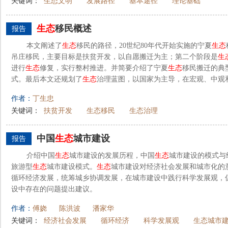
关键词：
生态文明
发展路径
基本途径
理论基础
生态
移民概述
报告
本文阐述了
生态
移民的路径，20世纪80年代开始实施的宁夏
生态
吊庄移民，主要目标是扶贫开发，以自愿搬迁为主；第二个阶段是
生
进行
生态
修复，实行整村推进。并简要介绍了宁夏
生态
移民搬迁的典
式。最后本文还规划了
生态
治理蓝图，以国家为主导，在宏观、中观和
作者：
丁生忠
关键词：
扶贫开发
生态移民
生态治理
中国
生态
城市建设
报告
介绍中国
生态
城市建设的发展历程，中国
生态
城市建设的模式与
旅游型
生态
城市建设模式。
生态
城市建设对经济社会发展和城市化的
循环经济发展，统筹城乡协调发展，在城市建设中践行科学发展观，促
设中存在的问题提出建议。
作者：
傅娆
陈洪波
潘家华
关键词：
经济社会发展
循环经济
科学发展观
生态城市